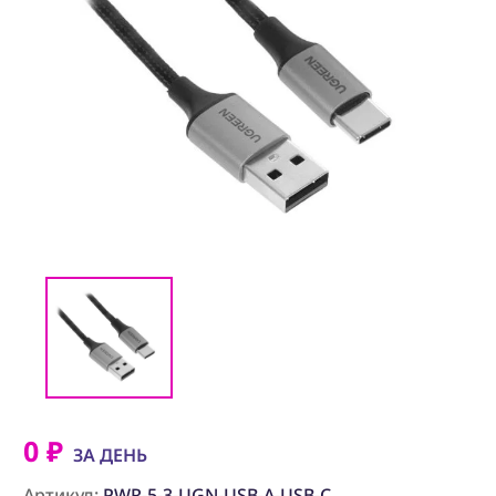
(CMM) СВЯЗЬ И
TIMECODE
(PWR)
ЭЛЕКТРОПИТАНИЕ
(DAT) НОСИТЕЛИ
ИНФОРМАЦИИ
(BAG) ХРАНЕНИЕ и
ЭКИПИРОВКА
(CMP)
КОМПЬЮТЕРЫ/
СМАРТ/СЕТЕВЫЕ
УСТРОЙСТВА
(FRN) МЕБЕЛЬ И
ТЕНТЫ
(CNS) РАСХОДНЫЕ
МАТЕРИАЛЫ
0 ₽
ЗА ДЕНЬ
(PRG)
Артикул:
PWR-5-3-UGN-USB-A-USB-C