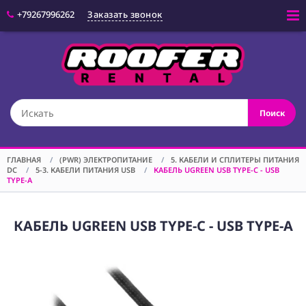
+79267996262
Заказать звонок
Войти
(CAM) КАМЕРЫ
Поиск
(OPT) ОПТИКА
(VID) ВИДЕО
ОБОРУДОВАНИЕ
ГЛАВНАЯ
/
(PWR) ЭЛЕКТРОПИТАНИЕ
/
5. КАБЕЛИ И СПЛИТЕРЫ ПИТАНИЯ
DC
/
5-3. КАБЕЛИ ПИТАНИЯ USB
/
КАБЕЛЬ UGREEN USB TYPE-C - USB
(LGT) СВЕТОВОЕ
TYPE-A
ОБОРУДОВАНИЕ
(SPF)
СПЕЦЭФФЕКТЫ
КАБЕЛЬ UGREEN USB TYPE-C - USB TYPE-A
(STD) СТОЙКИ
(GRP) КРЕПЕЖ
(SND) ЗВУКОВОЕ
ОБОРУДОВАНИЕ