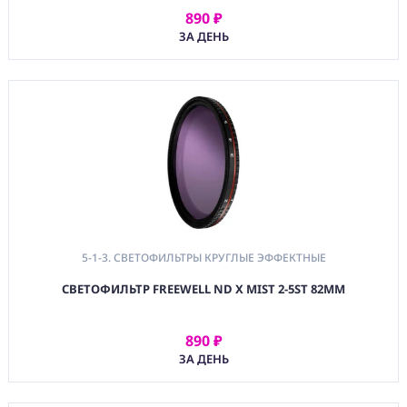
890 ₽
(SND) ЗВУКОВОЕ
АРЕНДОВАТЬ
ОБОРУДОВАНИЕ
ЗА ДЕНЬ
(CMM) СВЯЗЬ И
TIMECODE
(PWR)
ЭЛЕКТРОПИТАНИЕ
(DAT) НОСИТЕЛИ
ИНФОРМАЦИИ
(BAG) ХРАНЕНИЕ и
ЭКИПИРОВКА
(CMP)
5-1-3. СВЕТОФИЛЬТРЫ КРУГЛЫЕ ЭФФЕКТНЫЕ
КОМПЬЮТЕРЫ/
СМАРТ/СЕТЕВЫЕ
СВЕТОФИЛЬТР FREEWELL ND X MIST 2-5ST 82MM
УСТРОЙСТВА
(FRN) МЕБЕЛЬ И
890 ₽
АРЕНДОВАТЬ
ТЕНТЫ
ЗА ДЕНЬ
(CNS) РАСХОДНЫЕ
МАТЕРИАЛЫ