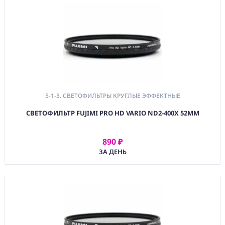
(PRG)
ПРОГРАММНОЕ
ОБЕСПЕЧЕНИЕ
Аренда
Постпродакшн
5-1-3. СВЕТОФИЛЬТРЫ КРУГЛЫЕ ЭФФЕКТНЫЕ
Специалисты
СВЕТОФИЛЬТР FUJIMI PRO HD VARIO ND2-400X 52MM
Условия
890 ₽
О
АРЕНДОВАТЬ
нас
ЗА ДЕНЬ
Контакты