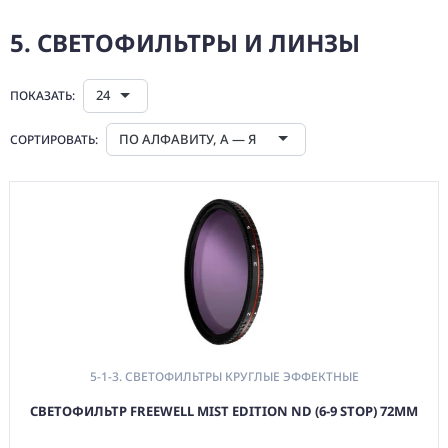
Круглые
(Резьбовые)
5. СВЕТОФИЛЬТРЫ И ЛИНЗЫ
5-2. Светофильтры
для Компендиума
24
ПОКАЗАТЬ:
FIX
5-5. Зональные
ПО АЛФАВИТУ, А — Я
СОРТИРОВАТЬ:
Линзы
6. БЛЕНДЫ И
КРЫШКИ
(VID) ВИДЕО
ОБОРУДОВАНИЕ
(LGT) СВЕТОВОЕ
ОБОРУДОВАНИЕ
(SPF)
СПЕЦЭФФЕКТЫ
5-1-3. СВЕТОФИЛЬТРЫ КРУГЛЫЕ ЭФФЕКТНЫЕ
(STD) СТОЙКИ
СВЕТОФИЛЬТР FREEWELL MIST EDITION ND (6-9 STOP) 72ММ
(GRP) КРЕПЕЖ