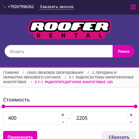
+79267996262
Заказать звонок
Войти
(CAM) КАМЕРЫ
Поиск
(OPT) ОПТИКА
(VID) ВИДЕО
ОБОРУДОВАНИЕ
ГЛАВНАЯ
/
(SND) ЗВУКОВОЕ ОБОРУДОВАНИЕ
/
2. ПЕРЕДАЧА И
ОБРАБОТКА ЗВУКОВОГО СИГНАЛА
/
2-1. РАДИОСИСТЕМЫ МИКРОФОННЫЕ
(LGT) СВЕТОВОЕ
АНАЛОГОВЫЕ
/
2-1-1. РАДИОПЕРЕДАТЧИКИ АНАЛОГОВЫЕ
(30)
ОБОРУДОВАНИЕ
(SPF)
Стоимость
СПЕЦЭФФЕКТЫ
(STD) СТОЙКИ
+
+
-
-
-
(GRP) КРЕПЕЖ
(SND) ЗВУКОВОЕ
Применить
Сбросить
ОБОРУДОВАНИЕ