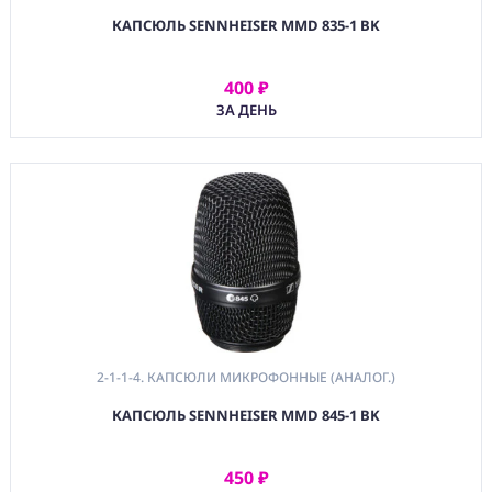
Радиопередатчики
Ручные (Аналог.)
КАПСЮЛЬ SENNHEISER MMD 835-1 BK
2-1-1-4. Капсюли
Микрофонные
400 ₽
(Аналог.)
АРЕНДОВАТЬ
ЗА ДЕНЬ
2-1-2.
Радиоприемники
Аналоговые
2-1-3. Комплекты
Радиосистем
Аналоговые
2-2. Радиосистемы
Микрофонные
Цифровые
2-3. Радиосистемы
2-1-1-4. КАПСЮЛИ МИКРОФОННЫЕ (АНАЛОГ.)
一 Аксессуары
КАПСЮЛЬ SENNHEISER MMD 845-1 BK
2-4. Антенные
системы
2-5. Коммутация
450 ₽
АРЕНДОВАТЬ