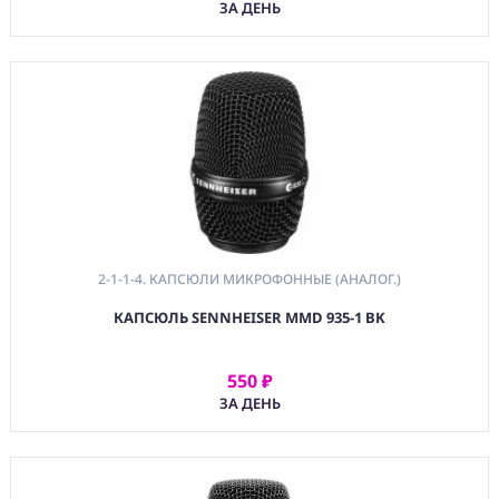
Кабельная Звук
ЗА ДЕНЬ
2-6.
Коммутационные
Устройства Звук
3. МОНИТОРИНГ И
АКУСТИКА
4. РЕКОРДЕРЫ
МИКШЕРЫ
ИНТЕРФЕЙСЫ
5. МУЗЫКАЛЬНОЕ И
DJ ОБОРУДОВАНИЕ
2-1-1-4. КАПСЮЛИ МИКРОФОННЫЕ (АНАЛОГ.)
6. АКСЕССУРЫ ДЛЯ
КАПСЮЛЬ SENNHEISER MMD 935-1 BK
ЗВУКОВОГО
ОБОРУДОВАНИЯ
7. ЗВУКОВОЕ
550 ₽
АРЕНДОВАТЬ
ОБОРУДОВАНИЕ
ЗА ДЕНЬ
ДЛЯ ВИДЕО
(CMM) СВЯЗЬ И
TIMECODE