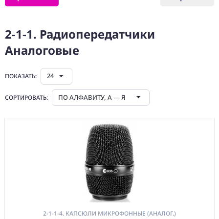
1. МИКРОФОНЫ
2. ПЕРЕДАЧА И
2-1-1. Радиопередатчики
ОБРАБОТКА
ЗВУКОВОГО
Аналоговые
СИГНАЛА
2-1. Радиосистемы
24
ПОКАЗАТЬ:
Микрофонные
Аналоговые
ПО АЛФАВИТУ, А — Я
СОРТИРОВАТЬ:
2-1-1.
Радиопередатчики
Аналоговые
2-1-1-1.
Радиопередатчики
Петличные
(Аналог.)
2-1-1-2.
Радиопередатчики
Plug-On (Аналог.)
2-1-1-3.
2-1-1-4. КАПСЮЛИ МИКРОФОННЫЕ (АНАЛОГ.)