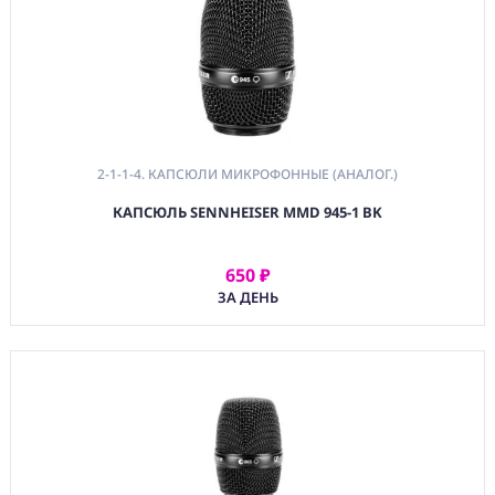
(PWR)
ЭЛЕКТРОПИТАНИЕ
(DAT) НОСИТЕЛИ
ИНФОРМАЦИИ
(BAG) ХРАНЕНИЕ и
ЭКИПИРОВКА
2-1-1-4. КАПСЮЛИ МИКРОФОННЫЕ (АНАЛОГ.)
(CMP)
КАПСЮЛЬ SENNHEISER MMD 945-1 BK
КОМПЬЮТЕРЫ/
СМАРТ/СЕТЕВЫЕ
УСТРОЙСТВА
650 ₽
АРЕНДОВАТЬ
(FRN) МЕБЕЛЬ И
ЗА ДЕНЬ
ТЕНТЫ
(CNS) РАСХОДНЫЕ
МАТЕРИАЛЫ
(PRG)
ПРОГРАММНОЕ
ОБЕСПЕЧЕНИЕ