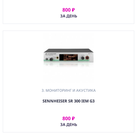
800 ₽
4. РЕКОРДЕРЫ
АРЕНДОВАТЬ
МИКШЕРЫ
ЗА ДЕНЬ
ИНТЕРФЕЙСЫ
5. МУЗЫКАЛЬНОЕ И
DJ ОБОРУДОВАНИЕ
6. АКСЕССУРЫ ДЛЯ
ЗВУКОВОГО
ОБОРУДОВАНИЯ
7. ЗВУКОВОЕ
ОБОРУДОВАНИЕ
ДЛЯ ВИДЕО
(CMM) СВЯЗЬ И
3. МОНИТОРИНГ И АКУСТИКА
TIMECODE
SENNHEISER SR 300 IEM G3
(PWR)
ЭЛЕКТРОПИТАНИЕ
800 ₽
АРЕНДОВАТЬ
(DAT) НОСИТЕЛИ
ЗА ДЕНЬ
ИНФОРМАЦИИ