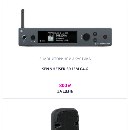
(BAG) ХРАНЕНИЕ и
ЭКИПИРОВКА
(CMP)
КОМПЬЮТЕРЫ/
СМАРТ/СЕТЕВЫЕ
УСТРОЙСТВА
(FRN) МЕБЕЛЬ И
ТЕНТЫ
(CNS) РАСХОДНЫЕ
3. МОНИТОРИНГ И АКУСТИКА
МАТЕРИАЛЫ
SENNHEISER SR IEM G4-G
(PRG)
ПРОГРАММНОЕ
ОБЕСПЕЧЕНИЕ
800 ₽
АРЕНДОВАТЬ
ЗА ДЕНЬ
Аренда
Постпродакшн
Специалисты