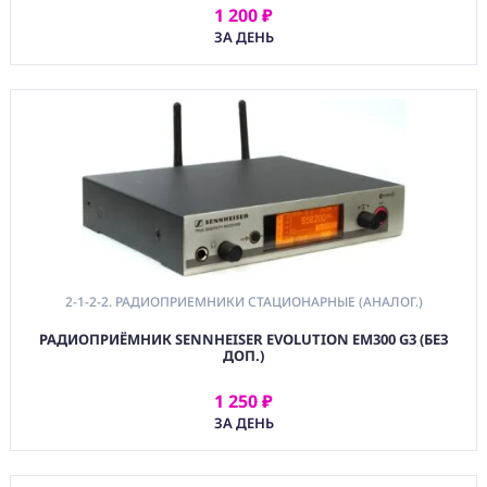
АКУСТИКА
1 200 ₽
АРЕНДОВАТЬ
ЗА ДЕНЬ
4. РЕКОРДЕРЫ
МИКШЕРЫ
ИНТЕРФЕЙСЫ
5. МУЗЫКАЛЬНОЕ И
DJ ОБОРУДОВАНИЕ
6. АКСЕССУРЫ ДЛЯ
ЗВУКОВОГО
ОБОРУДОВАНИЯ
7. ЗВУКОВОЕ
ОБОРУДОВАНИЕ
ДЛЯ ВИДЕО
2-1-2-2. РАДИОПРИЕМНИКИ СТАЦИОНАРНЫЕ (АНАЛОГ.)
(CMM) СВЯЗЬ И
РАДИОПРИЁМНИК SENNHEISER EVOLUTION EM300 G3 (БЕЗ
TIMECODE
ДОП.)
(PWR)
1 250 ₽
ЭЛЕКТРОПИТАНИЕ
АРЕНДОВАТЬ
ЗА ДЕНЬ
(DAT) НОСИТЕЛИ
ИНФОРМАЦИИ