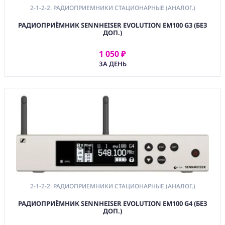
Радиоприемники
2-1-2-2. РАДИОПРИЕМНИКИ СТАЦИОНАРНЫЕ (АНАЛОГ.)
Стационарные
(Аналог.)
РАДИОПРИЁМНИК SENNHEISER EVOLUTION EM100 G3 (БЕЗ
ДОП.)
2-1-3. Комплекты
Радиосистем
1 050 ₽
Аналоговые
АРЕНДОВАТЬ
ЗА ДЕНЬ
2-2. Радиосистемы
Микрофонные
Цифровые
2-3. Радиосистемы
一 Аксессуары
2-4. Антенные
системы
2-5. Коммутация
Кабельная Звук
2-6.
2-1-2-2. РАДИОПРИЕМНИКИ СТАЦИОНАРНЫЕ (АНАЛОГ.)
Коммутационные
Устройства Звук
РАДИОПРИЁМНИК SENNHEISER EVOLUTION EM100 G4 (БЕЗ
ДОП.)
3. МОНИТОРИНГ И