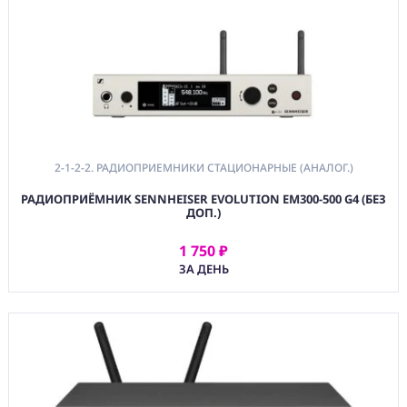
(BAG) ХРАНЕНИЕ и
ЭКИПИРОВКА
(CMP)
КОМПЬЮТЕРЫ/
СМАРТ/СЕТЕВЫЕ
УСТРОЙСТВА
(FRN) МЕБЕЛЬ И
ТЕНТЫ
2-1-2-2. РАДИОПРИЕМНИКИ СТАЦИОНАРНЫЕ (АНАЛОГ.)
(CNS) РАСХОДНЫЕ
МАТЕРИАЛЫ
РАДИОПРИЁМНИК SENNHEISER EVOLUTION EM300-500 G4 (БЕЗ
ДОП.)
(PRG)
ПРОГРАММНОЕ
1 750 ₽
АРЕНДОВАТЬ
ОБЕСПЕЧЕНИЕ
ЗА ДЕНЬ
Аренда
Постпродакшн
Специалисты