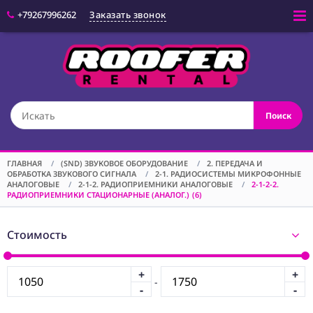
+79267996262
Заказать звонок
Войти
(CAM) КАМЕРЫ
Поиск
(OPT) ОПТИКА
(VID) ВИДЕО
ОБОРУДОВАНИЕ
ГЛАВНАЯ
/
(SND) ЗВУКОВОЕ ОБОРУДОВАНИЕ
/
2. ПЕРЕДАЧА И
ОБРАБОТКА ЗВУКОВОГО СИГНАЛА
/
2-1. РАДИОСИСТЕМЫ МИКРОФОННЫЕ
(LGT) СВЕТОВОЕ
АНАЛОГОВЫЕ
/
2-1-2. РАДИОПРИЕМНИКИ АНАЛОГОВЫЕ
/
2-1-2-2.
ОБОРУДОВАНИЕ
РАДИОПРИЕМНИКИ СТАЦИОНАРНЫЕ (АНАЛОГ.)
(6)
(SPF)
СПЕЦЭФФЕКТЫ
Стоимость
(STD) СТОЙКИ
(GRP) КРЕПЕЖ
+
+
-
-
-
(SND) ЗВУКОВОЕ
ОБОРУДОВАНИЕ