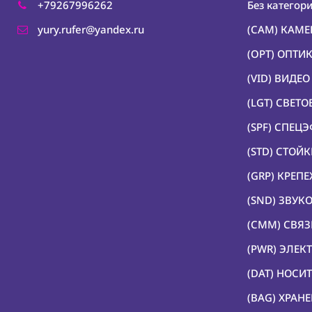
+79267996262
Без категор
yury.rufer@yandex.ru
(CAM) КАМ
(OPT) ОПТИ
(VID) ВИДЕ
(LGT) СВЕТ
(SPF) СПЕЦ
(STD) СТОЙ
(GRP) КРЕП
(SND) ЗВУК
(CMM) СВЯЗ
(PWR) ЭЛЕК
(DAT) НОС
(BAG) ХРАН