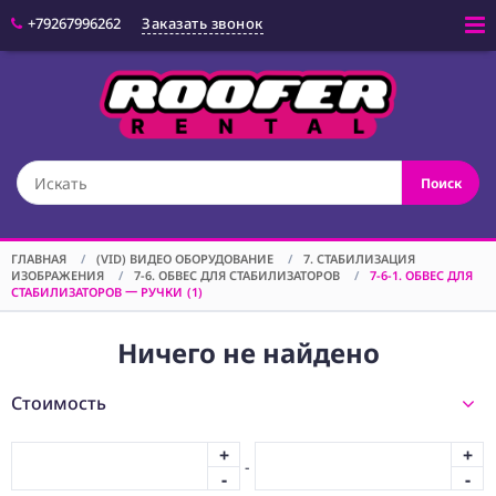
+79267996262
Заказать звонок
Войти
(CAM) КАМЕРЫ
Поиск
(OPT) ОПТИКА
(VID) ВИДЕО
ОБОРУДОВАНИЕ
ГЛАВНАЯ
/
(VID) ВИДЕО ОБОРУДОВАНИЕ
/
7. СТАБИЛИЗАЦИЯ
ИЗОБРАЖЕНИЯ
/
7-6. ОБВЕС ДЛЯ СТАБИЛИЗАТОРОВ
/
7-6-1. ОБВЕС ДЛЯ
1. ТЕЛЕВИЗОРЫ И
СТАБИЛИЗАТОРОВ 一 РУЧКИ
(1)
ВИДЕОПАНЕЛИ
3.
Ничего не найдено
ВИДЕОМОНИТОРЫ
И
ВИДЕОРЕКОРДЕРЫ
Стоимость
4. ПЕРЕДАЧА И
ОБРАБОТКА
+
+
ВИДЕОСИГНАЛА
-
-
-