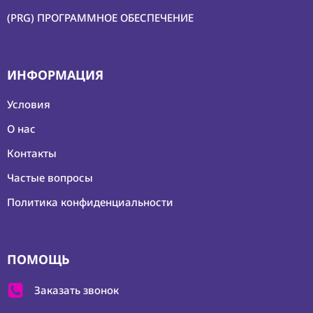
(PRG) ПРОГРАММНОЕ ОБЕСПЕЧЕНИЕ
(BAG) ХРАНЕНИЕ и
ЭКИПИРОВКА
(CMP)
КОМПЬЮТЕРЫ/
ИНФОРМАЦИЯ
СМАРТ/СЕТЕВЫЕ
УСТРОЙСТВА
Условия
(FRN) МЕБЕЛЬ И
О нас
ТЕНТЫ
Контакты
(CNS) РАСХОДНЫЕ
МАТЕРИАЛЫ
Частые вопросы
(PRG)
Политика конфиденциальности
ПРОГРАММНОЕ
ОБЕСПЕЧЕНИЕ
ПОМОЩЬ
Аренда
Постпродакшн
Заказать звонок