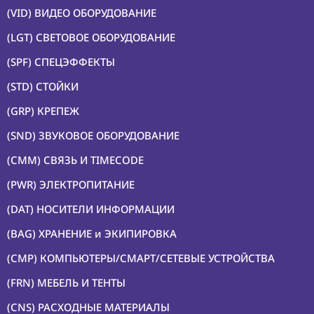
9. ТЕЛЕСУФЛЕРЫ
(VID) ВИДЕО ОБОРУДОВАНИЕ
10. ОБОРУДОВАНИЕ
(LGT) СВЕТОВОЕ ОБОРУДОВАНИЕ
ДЛЯ ТРАНСЛЯЦИЙ
(SPF) СПЕЦЭФФЕКТЫ
(LGT) СВЕТОВОЕ
ОБОРУДОВАНИЕ
(STD) СТОЙКИ
(SPF)
(GRP) КРЕПЕЖ
СПЕЦЭФФЕКТЫ
(SND) ЗВУКОВОЕ ОБОРУДОВАНИЕ
(STD) СТОЙКИ
(CMM) СВЯЗЬ И TIMECODE
(GRP) КРЕПЕЖ
(PWR) ЭЛЕКТРОПИТАНИЕ
(SND) ЗВУКОВОЕ
ОБОРУДОВАНИЕ
(DAT) НОСИТЕЛИ ИНФОРМАЦИИ
(CMM) СВЯЗЬ И
(BAG) ХРАНЕНИЕ и ЭКИПИРОВКА
TIMECODE
(CMP) КОМПЬЮТЕРЫ/СМАРТ/СЕТЕВЫЕ УСТРОЙСТВА
(PWR)
ЭЛЕКТРОПИТАНИЕ
(FRN) МЕБЕЛЬ И ТЕНТЫ
(DAT) НОСИТЕЛИ
(CNS) РАСХОДНЫЕ МАТЕРИАЛЫ
ИНФОРМАЦИИ