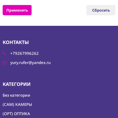
5. ОБВЕС ДЛЯ
КАМЕР
Применить
Сбросить
6. ШТАТИВЫ И
ГОЛОВЫ
7. СТАБИЛИЗАЦИЯ
ИЗОБРАЖЕНИЯ
7-2.
КОНТАКТЫ
Электромеханические
Стабилизаторы
+79267996262
7-6. Обвес для
Стабилизаторов
yury.rufer@yandex.ru
7-6-6. Обвес для
Стабилизаторов 一
Экосистемы
КАТЕГОРИИ
7-6-1. Обвес для
Стабилизаторов 一
Без категории
Ручки
(CAM) КАМЕРЫ
8. СЛАЙДЕРЫ,
ТЕЛЕЖКИ, КРАНЫ
(OPT) ОПТИКА