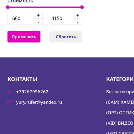
Стоимость
+
+
-
-
-
Применить
Сбросить
КОНТАКТЫ
КАТЕГОР
+79267996262
Без категор
yury.rufer@yandex.ru
(CAM) КАМ
(OPT) ОПТИ
(VID) ВИДЕ
(LGT) СВЕТ