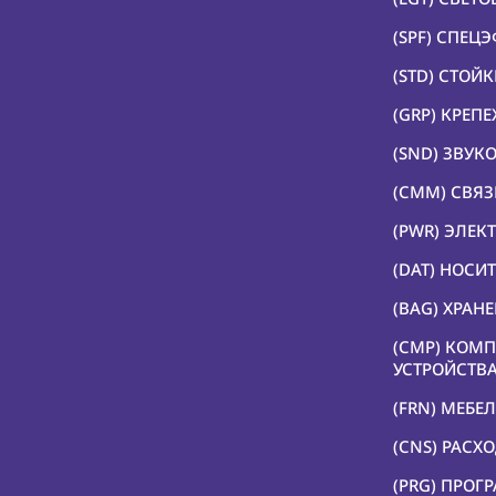
(SPF) СПЕЦ
(STD) СТОЙ
(GRP) КРЕП
(SND) ЗВУК
(CMM) СВЯЗ
(PWR) ЭЛЕК
(DAT) НОС
(BAG) ХРАН
(CMP) КОМ
УСТРОЙСТВ
(FRN) МЕБЕЛ
(CNS) РАСХ
(PRG) ПРОГ