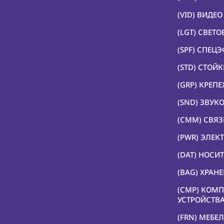
(VID) ВИДЕ
(LGT) СВЕТ
(SPF) СПЕЦ
(STD) СТОЙ
(GRP) КРЕП
(SND) ЗВУК
(CMM) СВЯЗ
(PWR) ЭЛЕК
(DAT) НОС
(BAG) ХРАН
(CMP) КОМ
УСТРОЙСТВ
(FRN) МЕБЕЛ