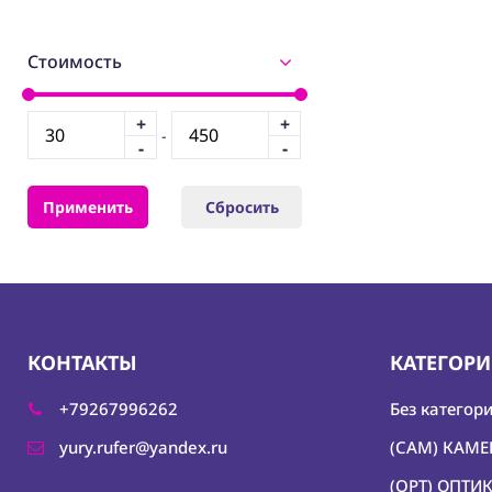
Стоимость
+
+
-
-
-
Применить
Сбросить
КОНТАКТЫ
КАТЕГОР
+79267996262
Без категор
yury.rufer@yandex.ru
(CAM) КАМ
(OPT) ОПТИ