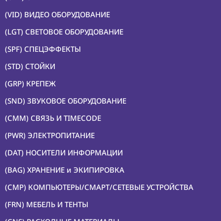
ОБЕСПЕЧЕНИЕ
(VID) ВИДЕО ОБОРУДОВАНИЕ
(LGT) СВЕТОВОЕ ОБОРУДОВАНИЕ
Аренда
(SPF) СПЕЦЭФФЕКТЫ
Постпродакшн
(STD) СТОЙКИ
Специалисты
(GRP) КРЕПЕЖ
Условия
(SND) ЗВУКОВОЕ ОБОРУДОВАНИЕ
О
(CMM) СВЯЗЬ И TIMECODE
нас
(PWR) ЭЛЕКТРОПИТАНИЕ
Контакты
(DAT) НОСИТЕЛИ ИНФОРМАЦИИ
(BAG) ХРАНЕНИЕ и ЭКИПИРОВКА
(CMP) КОМПЬЮТЕРЫ/СМАРТ/СЕТЕВЫЕ УСТРОЙСТВА
(FRN) МЕБЕЛЬ И ТЕНТЫ