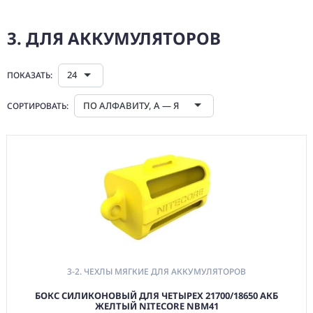
(CMM) СВЯЗЬ И
3. ДЛЯ АККУМУЛЯТОРОВ
TIMECODE
(PWR)
ЭЛЕКТРОПИТАНИЕ
24
ПОКАЗАТЬ:
(DAT) НОСИТЕЛИ
ПО АЛФАВИТУ, А — Я
ИНФОРМАЦИИ
СОРТИРОВАТЬ:
(BAG) ХРАНЕНИЕ и
ЭКИПИРОВКА
1. УНИВЕРСАЛЬНЫЕ
2. ДЛЯ НОСИТЕЛЕЙ
ИНФОРМАЦИИ
3. ДЛЯ
АККУМУЛЯТОРОВ
3-1. Кейсы жесткие
для Аккумуляторов
3-2. ЧЕХЛЫ МЯГКИЕ ДЛЯ АККУМУЛЯТОРОВ
3-2. Чехлы мягкие
БОКС СИЛИКОНОВЫЙ ДЛЯ ЧЕТЫРЕХ 21700/18650 АКБ
для Аккумуляторов
ЖЕЛТЫЙ NITECORE NBM41