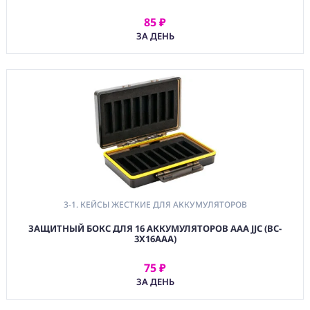
4. ДЛЯ ВИДЕО
85 ₽
ОБОРУДОВАНИЯ
АРЕНДОВАТЬ
ЗА ДЕНЬ
5. ДЛЯ ЗВУКОВОГО
ОБОРУДОВАНИЯ
6. ДЛЯ СВЕТОВОГО
ОБОРУДОВАНИЯ
7. ДЛЯ ПК,
ПЛАНШЕТОВ,
СМАРТФОНОВ
8. ХРАНЕНИЕ —
АКСЕССУАРЫ
(CMP)
3-1. КЕЙСЫ ЖЕСТКИЕ ДЛЯ АККУМУЛЯТОРОВ
КОМПЬЮТЕРЫ/
ЗАЩИТНЫЙ БОКС ДЛЯ 16 АККУМУЛЯТОРОВ AAA JJC (BC-
СМАРТ/СЕТЕВЫЕ
3X16AAA)
УСТРОЙСТВА
(FRN) МЕБЕЛЬ И
75 ₽
АРЕНДОВАТЬ
ТЕНТЫ
ЗА ДЕНЬ
(CNS) РАСХОДНЫЕ