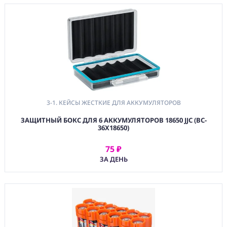
МАТЕРИАЛЫ
(PRG)
ПРОГРАММНОЕ
ОБЕСПЕЧЕНИЕ
Аренда
Постпродакшн
3-1. КЕЙСЫ ЖЕСТКИЕ ДЛЯ АККУМУЛЯТОРОВ
Специалисты
ЗАЩИТНЫЙ БОКС ДЛЯ 6 АККУМУЛЯТОРОВ 18650 JJC (BC-
36X18650)
Условия
75 ₽
О
АРЕНДОВАТЬ
нас
ЗА ДЕНЬ
Контакты