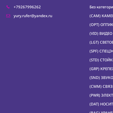
+79267996262
Без категор
yury.rufer@yandex.ru
(CAM) КАМ
(OPT) ОПТИ
(VID) ВИДЕ
(LGT) СВЕТ
(SPF) СПЕЦ
(STD) СТОЙ
(GRP) КРЕП
(SND) ЗВУК
(CMM) СВЯЗ
(PWR) ЭЛЕК
(DAT) НОС
(BAG) ХРАН