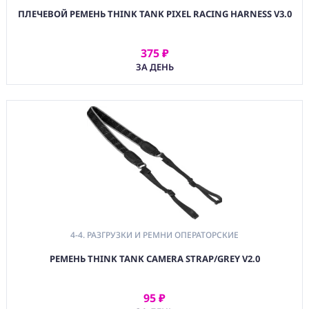
4-2. Чехлы для
ПЛЕЧЕВОЙ РЕМЕНЬ THINK TANK PIXEL RACING HARNESS V3.0
Оптики
4-2A. Аксессуары
375 ₽
для Оптики
АРЕНДОВАТЬ
ЗА ДЕНЬ
4-3. Чехлы для
Светофильтров
4-4. Разгрузки и
Ремни
Операторские
4-5. Кофры для
Прочего Видео
Оборудования
5. ДЛЯ ЗВУКОВОГО
ОБОРУДОВАНИЯ
4-4. РАЗГРУЗКИ И РЕМНИ ОПЕРАТОРСКИЕ
6. ДЛЯ СВЕТОВОГО
ОБОРУДОВАНИЯ
РЕМЕНЬ THINK TANK CAMERA STRAP/GREY V2.0
7. ДЛЯ ПК,
ПЛАНШЕТОВ,
95 ₽
СМАРТФОНОВ
АРЕНДОВАТЬ