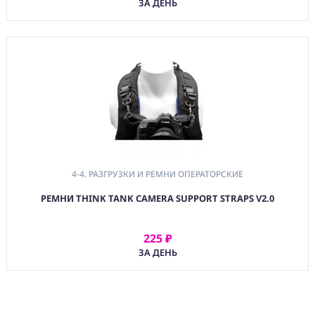
ЗА ДЕНЬ
8. ХРАНЕНИЕ —
АКСЕССУАРЫ
(CMP)
КОМПЬЮТЕРЫ/
СМАРТ/СЕТЕВЫЕ
УСТРОЙСТВА
(FRN) МЕБЕЛЬ И
ТЕНТЫ
(CNS) РАСХОДНЫЕ
МАТЕРИАЛЫ
4-4. РАЗГРУЗКИ И РЕМНИ ОПЕРАТОРСКИЕ
(PRG)
РЕМНИ THINK TANK CAMERA SUPPORT STRAPS V2.0
ПРОГРАММНОЕ
ОБЕСПЕЧЕНИЕ
225 ₽
АРЕНДОВАТЬ
ЗА ДЕНЬ
Аренда
Постпродакшн
Специалисты