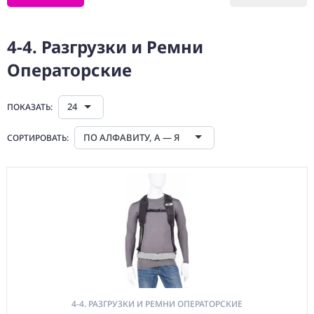
(CMM) СВЯЗЬ И
TIMECODE
4-4. Разгрузки и Ремни
(PWR)
Операторские
ЭЛЕКТРОПИТАНИЕ
(DAT) НОСИТЕЛИ
ИНФОРМАЦИИ
24
ПОКАЗАТЬ:
(BAG) ХРАНЕНИЕ и
ПО АЛФАВИТУ, А — Я
СОРТИРОВАТЬ:
ЭКИПИРОВКА
1. УНИВЕРСАЛЬНЫЕ
2. ДЛЯ НОСИТЕЛЕЙ
ИНФОРМАЦИИ
3. ДЛЯ
АККУМУЛЯТОРОВ
4. ДЛЯ ВИДЕО
ОБОРУДОВАНИЯ
4-1. Чехлы для
Камер
4-4. РАЗГРУЗКИ И РЕМНИ ОПЕРАТОРСКИЕ