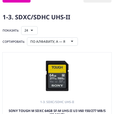
(CMM) СВЯЗЬ И
TIMECODE
1-3. SDXC/SDHC UHS-II
(PWR)
ЭЛЕКТРОПИТАНИЕ
24
ПОКАЗАТЬ:
(DAT) НОСИТЕЛИ
ИНФОРМАЦИИ
ПО АЛФАВИТУ, А — Я
СОРТИРОВАТЬ:
1. КАРТЫ ПАМЯТИ
1-1. micro
SDHC/SDXC
1-2. SDXC/SDHC
UHS-I
1-3. SDXC/SDHC
UHS-II
1-4. CFexpress
1-20. Адаптеры
1-3. SDXC/SDHC UHS-II
Карт Памяти
SONY TOUGH M SDXC 64GB SF-M UHS-II U3 V60 150/277 MB/S