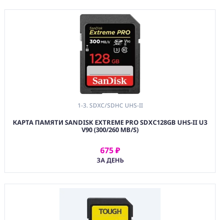
(PRG)
ПРОГРАММНОЕ
ОБЕСПЕЧЕНИЕ
Аренда
Постпродакшн
Специалисты
1-3. SDXC/SDHC UHS-II
Условия
КАРТА ПАМЯТИ SANDISK EXTREME PRO SDXC128GB UHS-II U3
О
V90 (300/260 MB/S)
нас
675 ₽
АРЕНДОВАТЬ
Контакты
ЗА ДЕНЬ