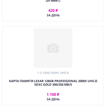
2. ДИСКИ ВНЕШНИЕ
(SF-M64T)
3. КАРД РИДЕРЫ,
420 ₽
РАЗВЕТВИТЕЛИ,
АРЕНДОВАТЬ
ЗА ДЕНЬ
АДАПТЕРЫ
4. ДОКСТАНЦИИ И
КОРПУСА ДЛЯ
ДИСКОВ
6. DATA КАБЕЛИ
(BAG) ХРАНЕНИЕ и
ЭКИПИРОВКА
(CMP)
КОМПЬЮТЕРЫ/
СМАРТ/СЕТЕВЫЕ
1-3. SDXC/SDHC UHS-II
УСТРОЙСТВА
КАРТА ПАМЯТИ LEXAR 128GB PROFESSIONAL 2000X UHS-II
(FRN) МЕБЕЛЬ И
SDXC GOLD 300/256 MB/S
ТЕНТЫ
1 100 ₽
(CNS) РАСХОДНЫЕ
АРЕНДОВАТЬ
МАТЕРИАЛЫ
ЗА ДЕНЬ