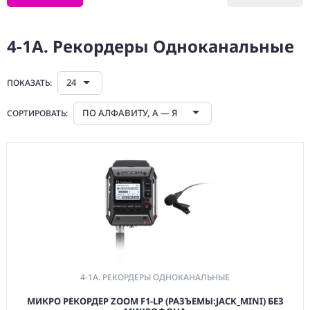
1. МИКРОФОНЫ
2. ПЕРЕДАЧА И
4-1A. Рекордеры Одноканальные
ОБРАБОТКА
ЗВУКОВОГО
СИГНАЛА
24
ПОКАЗАТЬ:
3. МОНИТОРИНГ И
АКУСТИКА
ПО АЛФАВИТУ, А — Я
СОРТИРОВАТЬ:
4. РЕКОРДЕРЫ
МИКШЕРЫ
ИНТЕРФЕЙСЫ
4-1A. Рекордеры
Одноканальные
4-2A. Рекордеры
Многоканальные
4-3A. Микшерные
Пульты Аналоговые
4-1A. РЕКОРДЕРЫ ОДНОКАНАЛЬНЫЕ
4-4A. Микшерные
Пульты Цифровые
МИКРО РЕКОРДЕР ZOOM F1-LP (РАЗЪЕМЫ:JACK_MINI) БЕЗ