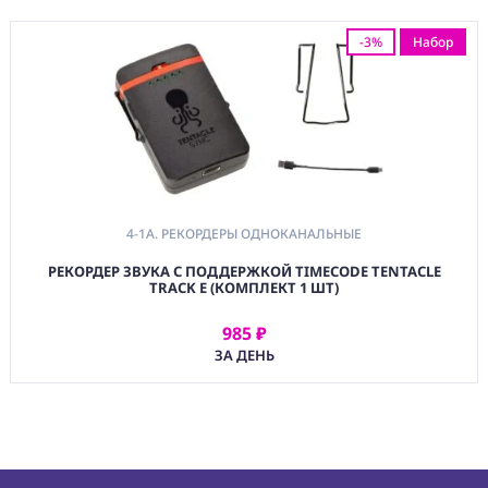
(BAG) ХРАНЕНИЕ и
-3%
Набор
ЭКИПИРОВКА
(CMP)
КОМПЬЮТЕРЫ/
СМАРТ/СЕТЕВЫЕ
УСТРОЙСТВА
(FRN) МЕБЕЛЬ И
ТЕНТЫ
4-1A. РЕКОРДЕРЫ ОДНОКАНАЛЬНЫЕ
(CNS) РАСХОДНЫЕ
МАТЕРИАЛЫ
РЕКОРДЕР ЗВУКА С ПОДДЕРЖКОЙ TIMECODE TENTACLE
TRACK E (КОМПЛЕКТ 1 ШТ)
(PRG)
ПРОГРАММНОЕ
985 ₽
ОБЕСПЕЧЕНИЕ
АРЕНДОВАТЬ
ЗА ДЕНЬ
Аренда
Постпродакшн