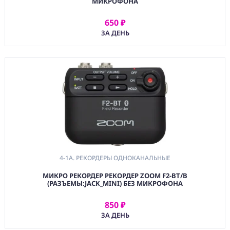
МИКРОФОНА
4-4B. Микшерные
Пульты Цифровые
650 ₽
— Аксессуары
АРЕНДОВАТЬ
ЗА ДЕНЬ
4-5A.
Аудиоинтерфейсы
5. МУЗЫКАЛЬНОЕ И
DJ ОБОРУДОВАНИЕ
6. АКСЕССУРЫ ДЛЯ
ЗВУКОВОГО
ОБОРУДОВАНИЯ
7. ЗВУКОВОЕ
ОБОРУДОВАНИЕ
ДЛЯ ВИДЕО
4-1A. РЕКОРДЕРЫ ОДНОКАНАЛЬНЫЕ
(CMM) СВЯЗЬ И
TIMECODE
МИКРО РЕКОРДЕР РЕКОРДЕР ZOOM F2-BT/B
(РАЗЪЕМЫ:JACK_MINI) БЕЗ МИКРОФОНА
(PWR)
ЭЛЕКТРОПИТАНИЕ
850 ₽
АРЕНДОВАТЬ
ЗА ДЕНЬ
(DAT) НОСИТЕЛИ
ИНФОРМАЦИИ