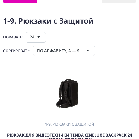
(CMM) СВЯЗЬ И
TIMECODE
1-9. Рюкзаки с Защитой
(PWR)
ЭЛЕКТРОПИТАНИЕ
24
ПОКАЗАТЬ:
(DAT) НОСИТЕЛИ
ИНФОРМАЦИИ
ПО АЛФАВИТУ, А — Я
СОРТИРОВАТЬ:
(BAG) ХРАНЕНИЕ и
ЭКИПИРОВКА
1. УНИВЕРСАЛЬНЫЕ
1-1. Органайзеры и
Кофры для
Мелочей
1-4. Кофры без
Колес
1-6. Кейсы Жесткие
без Колес
1-9. РЮКЗАКИ С ЗАЩИТОЙ
1-9. Рюкзаки с
РЮКЗАК ДЛЯ ВИДЕОТЕХНИКИ TENBA CINELUXE BACKPACK 24