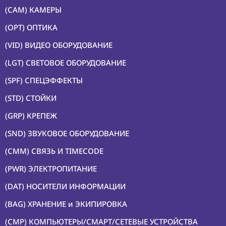
(CMP)
(CAM) КАМЕРЫ
КОМПЬЮТЕРЫ/
СМАРТ/СЕТЕВЫЕ
(OPT) ОПТИКА
УСТРОЙСТВА
(VID) ВИДЕО ОБОРУДОВАНИЕ
(FRN) МЕБЕЛЬ И
ТЕНТЫ
(LGT) СВЕТОВОЕ ОБОРУДОВАНИЕ
(CNS) РАСХОДНЫЕ
(SPF) СПЕЦЭФФЕКТЫ
МАТЕРИАЛЫ
(STD) СТОЙКИ
(PRG)
ПРОГРАММНОЕ
(GRP) КРЕПЕЖ
ОБЕСПЕЧЕНИЕ
(SND) ЗВУКОВОЕ ОБОРУДОВАНИЕ
(CMM) СВЯЗЬ И TIMECODE
Аренда
(PWR) ЭЛЕКТРОПИТАНИЕ
Постпродакшн
(DAT) НОСИТЕЛИ ИНФОРМАЦИИ
Специалисты
(BAG) ХРАНЕНИЕ и ЭКИПИРОВКА
Условия
(CMP) КОМПЬЮТЕРЫ/СМАРТ/СЕТЕВЫЕ УСТРОЙСТВА