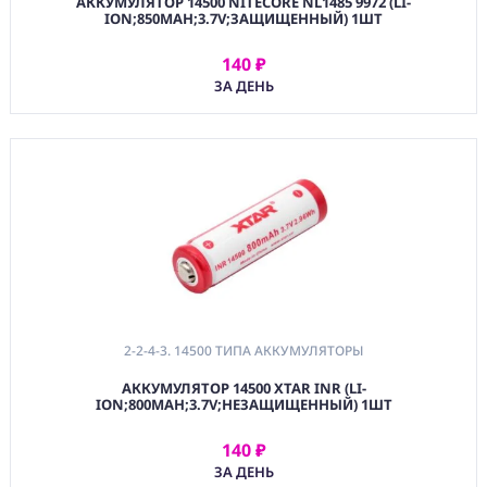
АККУМУЛЯТОР 14500 NITECORE NL1485 9972 (LI-
Аккумуляторы
ION;850MAH;3.7V;ЗАЩИЩЕННЫЙ) 1ШТ
2-2-5. 9V
140 ₽
Аккумуляторы
АРЕНДОВАТЬ
ЗА ДЕНЬ
"Крона"
2-2-6.
Аккумуляторы для
Раций и
Интеркомов
2-2-7.
Аккумуляторные
ручки
2-2-SNY. SONY
Аккумуляторы
2-2-CNN. CANON
2-2-4-3. 14500 ТИПА АККУМУЛЯТОРЫ
Аккумуляторы
АККУМУЛЯТОР 14500 XTAR INR (LI-
ION;800MAH;3.7V;НЕЗАЩИЩЕННЫЙ) 1ШТ
3. ЗАРЯДНЫЕ
УСТРОЙСТВА
140 ₽
АРЕНДОВАТЬ
4. ПЛОЩАДКИ
ЗА ДЕНЬ
ПИТАНИЯ/