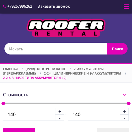
+79267996262
Заказать звонок
Войти
(CAM) КАМЕРЫ
Поиск
(OPT) ОПТИКА
(VID) ВИДЕО
ОБОРУДОВАНИЕ
ГЛАВНАЯ
/
(PWR) ЭЛЕКТРОПИТАНИЕ
/
2. АККУМУЛЯТОРЫ
(ПЕРЕЗАРЯЖАЕМЫЕ)
/
2-2-4. ЦИЛИНДРИЧЕСКИЕ И 9V АККУМУЛЯТОРЫ
/
(LGT) СВЕТОВОЕ
2-2-4-3. 14500 ТИПА АККУМУЛЯТОРЫ
(2)
ОБОРУДОВАНИЕ
(SPF)
Стоимость
СПЕЦЭФФЕКТЫ
(STD) СТОЙКИ
+
+
-
(GRP) КРЕПЕЖ
-
-
(SND) ЗВУКОВОЕ
ОБОРУДОВАНИЕ