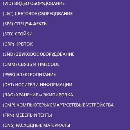
(VID) ВИДЕО ОБОРУДОВАНИЕ
УСТРОЙСТВА
(LGT) СВЕТОВОЕ ОБОРУДОВАНИЕ
(FRN) МЕБЕЛЬ И
ТЕНТЫ
(SPF) СПЕЦЭФФЕКТЫ
(CNS) РАСХОДНЫЕ
(STD) СТОЙКИ
МАТЕРИАЛЫ
(GRP) КРЕПЕЖ
(PRG)
ПРОГРАММНОЕ
(SND) ЗВУКОВОЕ ОБОРУДОВАНИЕ
ОБЕСПЕЧЕНИЕ
(CMM) СВЯЗЬ И TIMECODE
Аренда
(PWR) ЭЛЕКТРОПИТАНИЕ
Постпродакшн
(DAT) НОСИТЕЛИ ИНФОРМАЦИИ
(BAG) ХРАНЕНИЕ и ЭКИПИРОВКА
Специалисты
(CMP) КОМПЬЮТЕРЫ/СМАРТ/СЕТЕВЫЕ УСТРОЙСТВА
Условия
(FRN) МЕБЕЛЬ И ТЕНТЫ
О
нас
(CNS) РАСХОДНЫЕ МАТЕРИАЛЫ