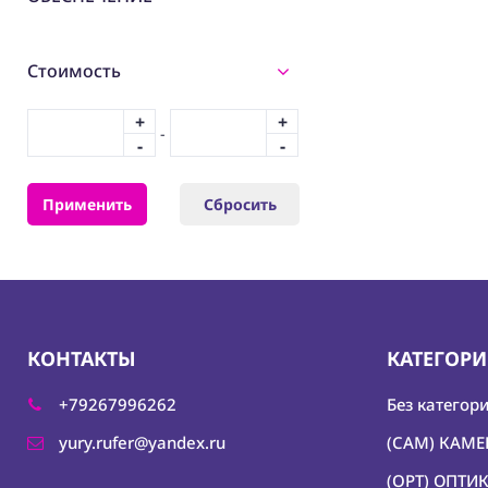
Стоимость
+
+
-
-
-
Применить
Сбросить
КОНТАКТЫ
КАТЕГОР
+79267996262
Без категор
yury.rufer@yandex.ru
(CAM) КАМ
(OPT) ОПТИ