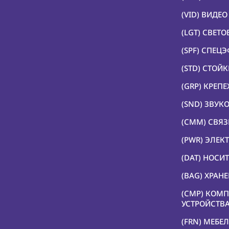
(VID) ВИДЕ
(LGT) СВЕТ
(SPF) СПЕЦ
(STD) СТОЙ
(GRP) КРЕП
(SND) ЗВУК
(CMM) СВЯЗ
(PWR) ЭЛЕК
(DAT) НОС
(BAG) ХРАН
(CMP) КОМ
УСТРОЙСТВ
(FRN) МЕБЕЛ