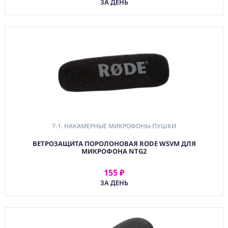
УСТРОЙСТВА
ЗА ДЕНЬ
(FRN) МЕБЕЛЬ И
ТЕНТЫ
(CNS) РАСХОДНЫЕ
МАТЕРИАЛЫ
(PRG)
ПРОГРАММНОЕ
ОБЕСПЕЧЕНИЕ
Аренда
7-1. НАКАМЕРНЫЕ МИКРОФОНЫ-ПУШКИ
Постпродакшн
ВЕТРОЗАЩИТА ПОРОЛОНОВАЯ RODE WSVM ДЛЯ
МИКРОФОНА NTG2
Специалисты
155 ₽
АРЕНДОВАТЬ
Условия
ЗА ДЕНЬ
О
нас