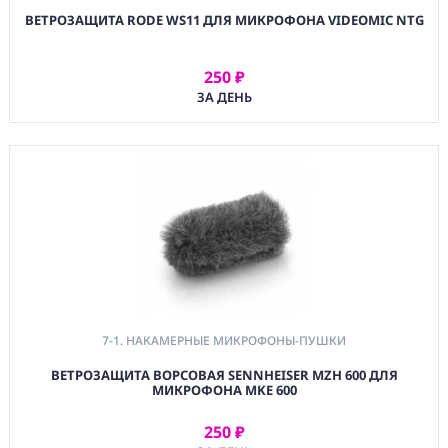
Микрофоны-Пушки
ВЕТРОЗАЩИТА RODE WS11 ДЛЯ МИКРОФОНА VIDEOMIC NTG
7-2. Накамерные
Радио Системы
250 ₽
Звуковые
АРЕНДОВАТЬ
ЗА ДЕНЬ
7-3. Накамерные
Микшеры
Звуковые
(CMM) СВЯЗЬ И
TIMECODE
(PWR)
ЭЛЕКТРОПИТАНИЕ
(DAT) НОСИТЕЛИ
ИНФОРМАЦИИ
7-1. НАКАМЕРНЫЕ МИКРОФОНЫ-ПУШКИ
(BAG) ХРАНЕНИЕ и
ЭКИПИРОВКА
ВЕТРОЗАЩИТА ВОРСОВАЯ SENNHEISER MZH 600 ДЛЯ
МИКРОФОНА MKE 600
(CMP)
КОМПЬЮТЕРЫ/
250 ₽
СМАРТ/СЕТЕВЫЕ
АРЕНДОВАТЬ