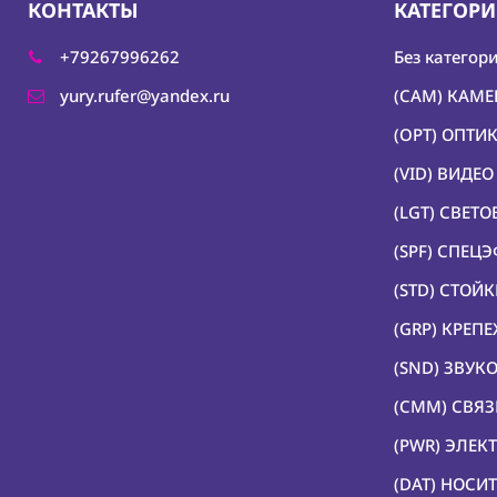
КОНТАКТЫ
КАТЕГОР
+79267996262
Без категор
yury.rufer@yandex.ru
(CAM) КАМ
(OPT) ОПТИ
(VID) ВИДЕ
(LGT) СВЕТ
(SPF) СПЕЦ
(STD) СТОЙ
(GRP) КРЕП
(SND) ЗВУК
(CMM) СВЯЗ
(PWR) ЭЛЕК
(DAT) НОС