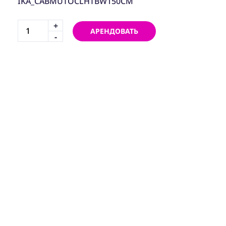
IKA_CABMUTOCLHTBW150CM
+
АРЕНДОВАТЬ
-