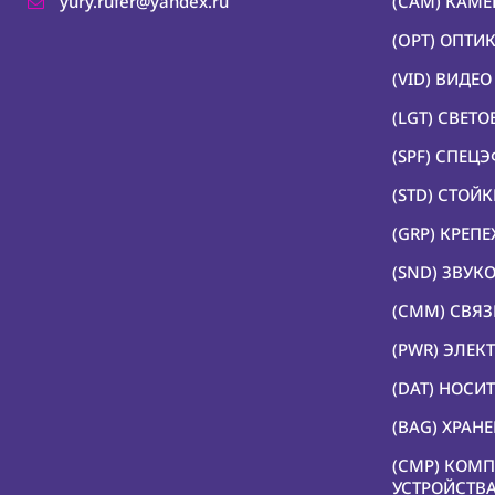
yury.rufer@yandex.ru
(CAM) КАМ
(OPT) ОПТИ
(VID) ВИДЕ
(LGT) СВЕТ
(SPF) СПЕЦ
(STD) СТОЙ
(GRP) КРЕП
(SND) ЗВУК
(CMM) СВЯЗ
(PWR) ЭЛЕК
(DAT) НОС
(BAG) ХРАН
(CMP) КОМ
УСТРОЙСТВ