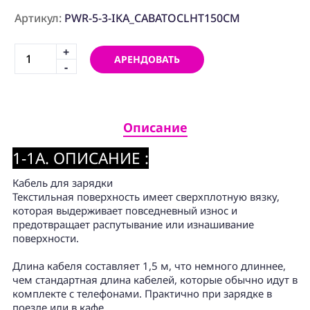
ПРОГРАММНОЕ
ОБЕСПЕЧЕНИЕ
Артикул:
PWR-5-3-IKA_CABATOCLHT150CM
+
Аренда
АРЕНДОВАТЬ
-
Постпродакшн
Специалисты
Описание
Условия
1-1A. ОПИСАНИЕ :
О
нас
Кабель для зарядки
Текстильная поверхность имеет сверхплотную вязку,
Контакты
которая выдерживает повседневный износ и
предотвращает распутывание или изнашивание
поверхности.
Длина кабеля составляет 1,5 м, что немного длиннее,
чем стандартная длина кабелей, которые обычно идут в
комплекте с телефонами. Практично при зарядке в
поезде или в кафе.