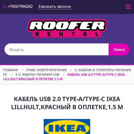
+79267996262
Заказать звонок
Войти
(CAM) КАМЕРЫ
Поиск
(OPT) ОПТИКА
(VID) ВИДЕО
ОБОРУДОВАНИЕ
ГЛАВНАЯ
/
(PWR) ЭЛЕКТРОПИТАНИЕ
/
5. КАБЕЛИ И СПЛИТЕРЫ ПИТАНИЯ
DC
/
5-3. КАБЕЛИ ПИТАНИЯ USB
/
КАБЕЛЬ USB 2.0 TYPE-A/TYPE-C IKEA
(LGT) СВЕТОВОЕ
LILLHULT,КРАСНЫЙ В ОПЛЕТКЕ,1.5 М
ОБОРУДОВАНИЕ
(SPF)
СПЕЦЭФФЕКТЫ
КАБЕЛЬ USB 2.0 TYPE-A/TYPE-C IKEA
LILLHULT,КРАСНЫЙ В ОПЛЕТКЕ,1.5 М
(STD) СТОЙКИ
(GRP) КРЕПЕЖ
(SND) ЗВУКОВОЕ
ОБОРУДОВАНИЕ