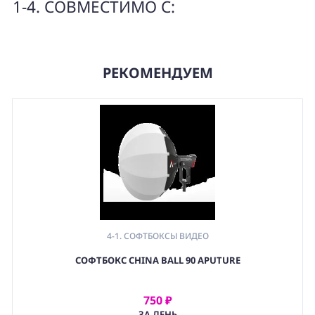
1-4. СОВМЕСТИМО С:
РЕКОМЕНДУЕМ
4-1. СОФТБОКСЫ ВИДЕО
,
СОФТБОКС CHINA BALL 90 APUTURE
4. СВЕТОФОРМИРУЮЩИЕ НАСАДКИ
,
(LGT) СВЕТОВОЕ ОБОРУДОВАНИЕ
750 ₽
АРЕНДОВАТЬ
ЗА ДЕНЬ