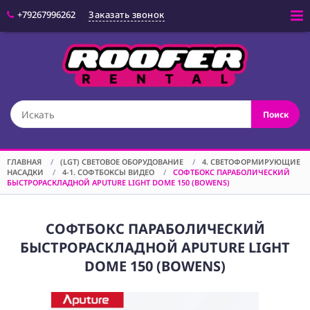
+79267996262
Заказать звонок
Войти
(CAM) КАМЕРЫ
Поиск
(OPT) ОПТИКА
(VID) ВИДЕО
ОБОРУДОВАНИЕ
ГЛАВНАЯ
/
(LGT) СВЕТОВОЕ ОБОРУДОВАНИЕ
/
4. СВЕТОФОРМИРУЮЩИЕ
НАСАДКИ
/
4-1. СОФТБОКСЫ ВИДЕО
/
СОФТБОКС ПАРАБОЛИЧЕСКИЙ
(LGT) СВЕТОВОЕ
БЫСТРОРАСКЛАДНОЙ APUTURE LIGHT DOME 150 (BOWENS)
ОБОРУДОВАНИЕ
(SPF)
СПЕЦЭФФЕКТЫ
СОФТБОКС ПАРАБОЛИЧЕСКИЙ
БЫСТРОРАСКЛАДНОЙ APUTURE LIGHT
(STD) СТОЙКИ
DOME 150 (BOWENS)
(GRP) КРЕПЕЖ
(SND) ЗВУКОВОЕ
ОБОРУДОВАНИЕ