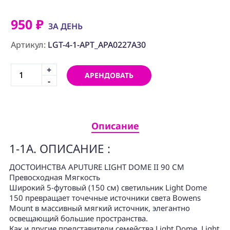
ПРОГРАММНОЕ
ОБЕСПЕЧЕНИЕ
950 ₽
ЗА ДЕНЬ
Аренда
Артикул:
LGT-4-1-APT_APA0227A30
Постпродакшн
+
АРЕНДОВАТЬ
-
Специалисты
Условия
О
Описание
нас
1-1A. ОПИСАНИЕ :
Контакты
ДОСТОИНСТВА APUTURE LIGHT DOME II 90 СМ
Превосходная Мягкость
Широкий 5-футовый (150 см) светильник Light Dome
150 превращает точечные источники света Bowens
Mount в массивный мягкий источник, элегантно
освещающий большие пространства.
Как и другие представители семейства Light Dome, Light