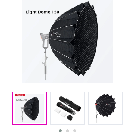
(CMM) СВЯЗЬ И
TIMECODE
(PWR)
ЭЛЕКТРОПИТАНИЕ
(DAT) НОСИТЕЛИ
ИНФОРМАЦИИ
(BAG) ХРАНЕНИЕ и
ЭКИПИРОВКА
(CMP)
КОМПЬЮТЕРЫ/
СМАРТ/СЕТЕВЫЕ
УСТРОЙСТВА
(FRN) МЕБЕЛЬ И
ТЕНТЫ
(CNS) РАСХОДНЫЕ
МАТЕРИАЛЫ
(PRG)