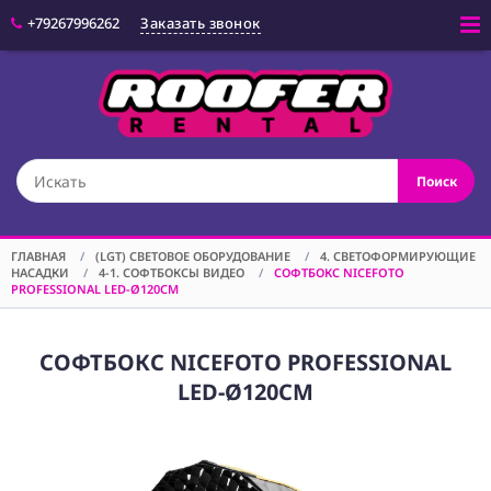
+79267996262
Заказать звонок
Войти
(CAM) КАМЕРЫ
Поиск
(OPT) ОПТИКА
(VID) ВИДЕО
ОБОРУДОВАНИЕ
ГЛАВНАЯ
/
(LGT) СВЕТОВОЕ ОБОРУДОВАНИЕ
/
4. СВЕТОФОРМИРУЮЩИЕ
НАСАДКИ
/
4-1. СОФТБОКСЫ ВИДЕО
/
СОФТБОКС NICEFOTO
(LGT) СВЕТОВОЕ
PROFESSIONAL LED-Ø120CM
ОБОРУДОВАНИЕ
(SPF)
СПЕЦЭФФЕКТЫ
СОФТБОКС NICEFOTO PROFESSIONAL
LED-Ø120CM
(STD) СТОЙКИ
(GRP) КРЕПЕЖ
(SND) ЗВУКОВОЕ
ОБОРУДОВАНИЕ