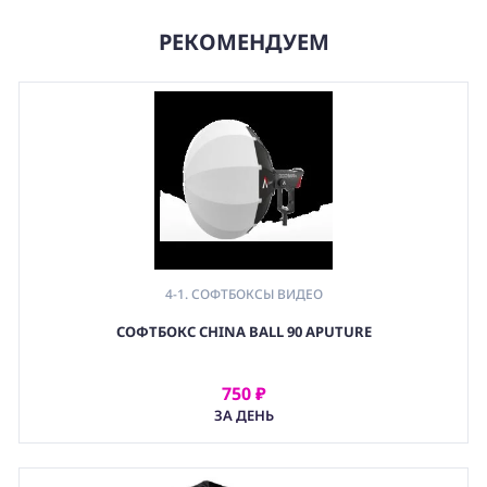
РЕКОМЕНДУЕМ
4-1. СОФТБОКСЫ ВИДЕО
,
СОФТБОКС CHINA BALL 90 APUTURE
4. СВЕТОФОРМИРУЮЩИЕ НАСАДКИ
,
(LGT) СВЕТОВОЕ ОБОРУДОВАНИЕ
750 ₽
АРЕНДОВАТЬ
ЗА ДЕНЬ