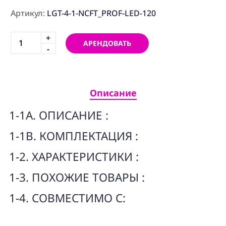
ПРОГРАММНОЕ
ОБЕСПЕЧЕНИЕ
Артикул:
LGT-4-1-NCFT_PROF-LED-120
+
Аренда
АРЕНДОВАТЬ
-
Постпродакшн
Специалисты
Описание
Условия
1-1A. ОПИСАНИЕ :
О
нас
1-1B. КОМПЛЕКТАЦИЯ :
Контакты
1-2. ХАРАКТЕРИСТИКИ :
1-3. ПОХОЖИЕ ТОВАРЫ :
1-4. СОВМЕСТИМО С: