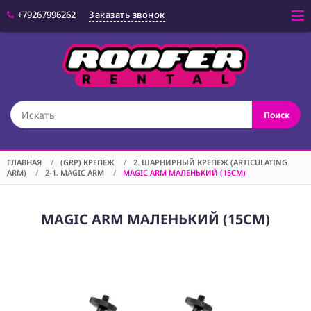
+79267996262
Заказать звонок
Войти
(CAM) КАМЕРЫ
Поиск
(OPT) ОПТИКА
(VID) ВИДЕО
ОБОРУДОВАНИЕ
ГЛАВНАЯ
/
(GRP) КРЕПЕЖ
/
2. ШАРНИРНЫЙ КРЕПЕЖ (ARTICULATING
ARM)
/
2-1. MAGIC ARM
/
MAGIC ARM МАЛЕНЬКИЙ (15СМ)
(LGT) СВЕТОВОЕ
ОБОРУДОВАНИЕ
(SPF)
MAGIC ARM МАЛЕНЬКИЙ (15СМ)
СПЕЦЭФФЕКТЫ
(STD) СТОЙКИ
(GRP) КРЕПЕЖ
(SND) ЗВУКОВОЕ
ОБОРУДОВАНИЕ