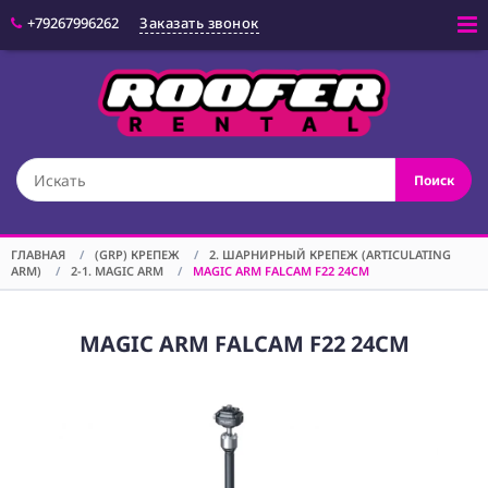
+79267996262
Заказать звонок
Войти
(CAM) КАМЕРЫ
Поиск
(OPT) ОПТИКА
(VID) ВИДЕО
ОБОРУДОВАНИЕ
ГЛАВНАЯ
/
(GRP) КРЕПЕЖ
/
2. ШАРНИРНЫЙ КРЕПЕЖ (ARTICULATING
ARM)
/
2-1. MAGIC ARM
/
MAGIC ARM FALCAM F22 24CM
(LGT) СВЕТОВОЕ
ОБОРУДОВАНИЕ
(SPF)
MAGIC ARM FALCAM F22 24CM
СПЕЦЭФФЕКТЫ
(STD) СТОЙКИ
(GRP) КРЕПЕЖ
(SND) ЗВУКОВОЕ
ОБОРУДОВАНИЕ