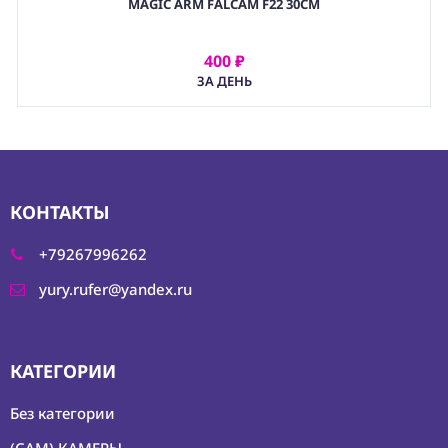
MAGIC ARM FALCAM F22 30CM
2. ШАРНИРНЫЙ КРЕПЕЖ (ARTICULATING ARM)
,
(GRP) КРЕПЕЖ
400 ₽
АРЕНДОВАТЬ
ЗА ДЕНЬ
КОНТАКТЫ
+79267996262
yury.rufer@yandex.ru
КАТЕГОРИИ
Без категории