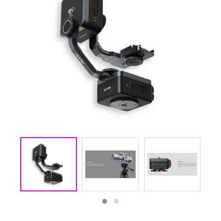
(CMM) СВЯЗЬ И
TIMECODE
(PWR)
ЭЛЕКТРОПИТАНИЕ
(DAT) НОСИТЕЛИ
ИНФОРМАЦИИ
(BAG) ХРАНЕНИЕ и
ЭКИПИРОВКА
(CMP)
КОМПЬЮТЕРЫ/
СМАРТ/СЕТЕВЫЕ
УСТРОЙСТВА
(FRN) МЕБЕЛЬ И
ТЕНТЫ
(CNS) РАСХОДНЫЕ
МАТЕРИАЛЫ
(PRG)