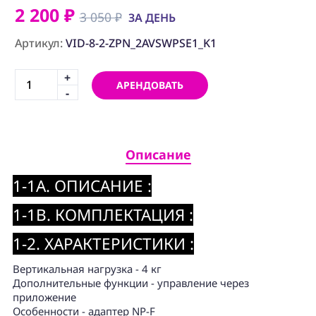
ПРОГРАММНОЕ
2 200 ₽
ОБЕСПЕЧЕНИЕ
3 050 ₽
ЗА ДЕНЬ
Артикул:
VID-8-2-ZPN_2AVSWPSE1_K1
Аренда
+
Постпродакшн
АРЕНДОВАТЬ
-
Специалисты
Условия
Описание
О
нас
1-1A. ОПИСАНИЕ :
Контакты
1-1B. КОМПЛЕКТАЦИЯ :
1-2. ХАРАКТЕРИСТИКИ :
Вертикальная нагрузка - 4 кг
Дополнительные функции - управление через
приложение
Особенности - адаптер NP-F