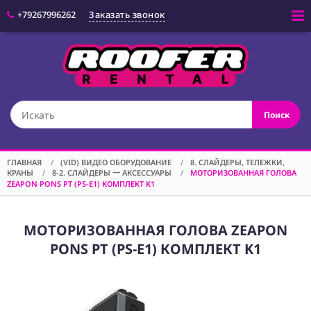
+79267996262
Заказать звонок
Войти
(CAM) КАМЕРЫ
Поиск
(OPT) ОПТИКА
(VID) ВИДЕО
ОБОРУДОВАНИЕ
ГЛАВНАЯ
/
(VID) ВИДЕО ОБОРУДОВАНИЕ
/
8. СЛАЙДЕРЫ, ТЕЛЕЖКИ,
КРАНЫ
/
8-2. СЛАЙДЕРЫ 一 АКСЕССУАРЫ
/
МОТОРИЗОВАННАЯ ГОЛОВА
(LGT) СВЕТОВОЕ
ZEAPON PONS PT (PS-E1) КОМПЛЕКТ K1
ОБОРУДОВАНИЕ
(SPF)
СПЕЦЭФФЕКТЫ
МОТОРИЗОВАННАЯ ГОЛОВА ZEAPON
PONS PT (PS-E1) КОМПЛЕКТ K1
(STD) СТОЙКИ
(GRP) КРЕПЕЖ
(SND) ЗВУКОВОЕ
ОБОРУДОВАНИЕ