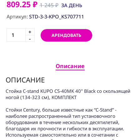
ПРОГРАММНОЕ
809.25 ₽
1 245 ₽
ЗА ДЕНЬ
ОБЕСПЕЧЕНИЕ
Артикул:
STD-3-3-KPO_KS707711
Аренда
+
АРЕНДОВАТЬ
Постпродакшн
-
Специалисты
Условия
Описание
О
ОПИСАНИЕ
нас
Стойка C-stand KUPO CS-40MK 40" Black со скользящей
Контакты
ногой (134-323 см), КОМПЛЕКТ
Стойки Century, больше известные как “C-Stand” -
наиболее распространенный тип установочного
оборудования в течение нескольких десятилетий,
благодаря их прочности и гибкости в эксплуатации.
Используемая самостоятельно или в сочетании с