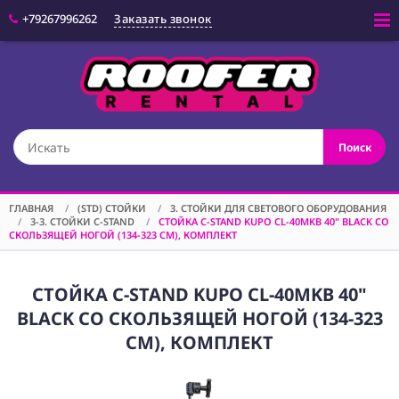
+79267996262
Заказать звонок
Войти
(CAM) КАМЕРЫ
Поиск
(OPT) ОПТИКА
(VID) ВИДЕО
ОБОРУДОВАНИЕ
ГЛАВНАЯ
/
(STD) СТОЙКИ
/
3. СТОЙКИ ДЛЯ СВЕТОВОГО ОБОРУДОВАНИЯ
/
3-3. СТОЙКИ C-STAND
/
СТОЙКА C-STAND KUPO CL-40MKB 40" BLACK СО
(LGT) СВЕТОВОЕ
СКОЛЬЗЯЩЕЙ НОГОЙ (134-323 СМ), КОМПЛЕКТ
ОБОРУДОВАНИЕ
(SPF)
СПЕЦЭФФЕКТЫ
СТОЙКА C-STAND KUPO CL-40MKB 40"
BLACK СО СКОЛЬЗЯЩЕЙ НОГОЙ (134-323
(STD) СТОЙКИ
СМ), КОМПЛЕКТ
(GRP) КРЕПЕЖ
(SND) ЗВУКОВОЕ
ОБОРУДОВАНИЕ