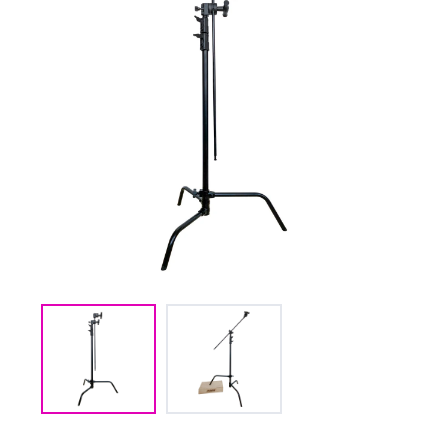
(CMM) СВЯЗЬ И
TIMECODE
(PWR)
ЭЛЕКТРОПИТАНИЕ
(DAT) НОСИТЕЛИ
ИНФОРМАЦИИ
(BAG) ХРАНЕНИЕ и
ЭКИПИРОВКА
(CMP)
КОМПЬЮТЕРЫ/
СМАРТ/СЕТЕВЫЕ
УСТРОЙСТВА
(FRN) МЕБЕЛЬ И
ТЕНТЫ
(CNS) РАСХОДНЫЕ
МАТЕРИАЛЫ
(PRG)