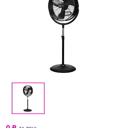
(CMM) СВЯЗЬ И
TIMECODE
(PWR)
ЭЛЕКТРОПИТАНИЕ
(DAT) НОСИТЕЛИ
ИНФОРМАЦИИ
(BAG) ХРАНЕНИЕ и
ЭКИПИРОВКА
(CMP)
КОМПЬЮТЕРЫ/
СМАРТ/СЕТЕВЫЕ
УСТРОЙСТВА
(FRN) МЕБЕЛЬ И
ТЕНТЫ
(CNS) РАСХОДНЫЕ
МАТЕРИАЛЫ
(PRG)
0 ₽