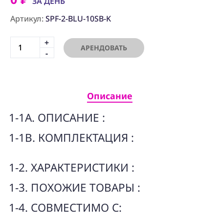
ПРОГРАММНОЕ
ЗА ДЕНЬ
ОБЕСПЕЧЕНИЕ
Артикул:
SPF-2-BLU-10SB-K
Аренда
+
АРЕНДОВАТЬ
-
Постпродакшн
Специалисты
Описание
Условия
1-1A. ОПИСАНИЕ :
О
нас
1-1B. КОМПЛЕКТАЦИЯ :
Контакты
1-2. ХАРАКТЕРИСТИКИ :
1-3. ПОХОЖИЕ ТОВАРЫ :
1-4. СОВМЕСТИМО С: