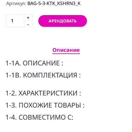
ПРОГРАММНОЕ
Артикул:
BAG-5-3-KTK_KSHRN3_К
ОБЕСПЕЧЕНИЕ
+
АРЕНДОВАТЬ
Аренда
-
Постпродакшн
Специалисты
Описание
Условия
1-1A. ОПИСАНИЕ :
О
1-1B. КОМПЛЕКТАЦИЯ :
нас
Контакты
1-2. ХАРАКТЕРИСТИКИ :
1-3. ПОХОЖИЕ ТОВАРЫ :
1-4. СОВМЕСТИМО С: