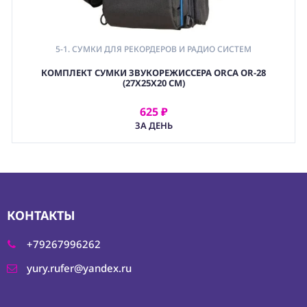
5-1. СУМКИ ДЛЯ РЕКОРДЕРОВ И РАДИО СИСТЕМ
,
КОМПЛЕКТ СУМКИ ЗВУКОРЕЖИССЕРА ORCA OR-28
8-1. РЕМНИ
(27Х25Х20 CМ)
,
5. ДЛЯ ЗВУКОВОГО ОБОРУДОВАНИЯ
,
625 ₽
АРЕНДОВАТЬ
8. ХРАНЕНИЕ - АКСЕССУАРЫ
ЗА ДЕНЬ
,
(BAG) ХРАНЕНИЕ И ЭКИПИРОВКА
КОНТАКТЫ
+79267996262
yury.rufer@yandex.ru