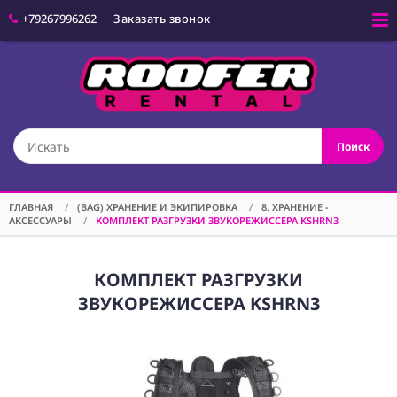
+79267996262
Заказать звонок
Войти
(CAM) КАМЕРЫ
Поиск
(OPT) ОПТИКА
(VID) ВИДЕО
ОБОРУДОВАНИЕ
ГЛАВНАЯ
/
(BAG) ХРАНЕНИЕ И ЭКИПИРОВКА
/
8. ХРАНЕНИЕ -
АКСЕССУАРЫ
/
КОМПЛЕКТ РАЗГРУЗКИ ЗВУКОРЕЖИССЕРА KSHRN3
(LGT) СВЕТОВОЕ
ОБОРУДОВАНИЕ
(SPF)
КОМПЛЕКТ РАЗГРУЗКИ
СПЕЦЭФФЕКТЫ
ЗВУКОРЕЖИССЕРА KSHRN3
(STD) СТОЙКИ
(GRP) КРЕПЕЖ
(SND) ЗВУКОВОЕ
ОБОРУДОВАНИЕ