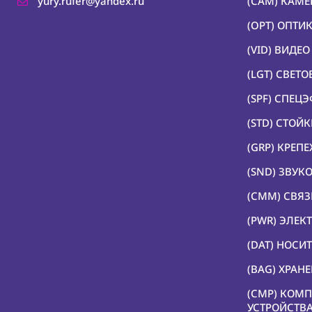
yury.rufer@yandex.ru
(CAM) КАМ
(OPT) ОПТИ
(VID) ВИДЕ
(LGT) СВЕТ
(SPF) СПЕЦ
(STD) СТОЙ
(GRP) КРЕП
(SND) ЗВУК
(CMM) СВЯЗ
(PWR) ЭЛЕК
(DAT) НОС
(BAG) ХРАН
(CMP) КОМ
УСТРОЙСТВ