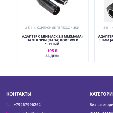
2-5-1-4. КОРПУСНЫЕ ПЕРЕХОДНИКИ
2-5-1
АДАПТЕР С MINI-JACK 3.5 ММ(МАМА)
АДАПТЕР 
НА XLR 3PIN (ПАПА) RODE VXLR
3.5MM JA
ЧЕРНЫЙ
195 ₽
АРЕНДОВАТЬ
ЗА ДЕНЬ
КОНТАКТЫ
КАТЕГОР
+79267996262
Без категор