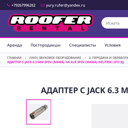
+79267996262
yury.rufer@yandex.ru
Аренда
Постпродакшн
Специалисты
Условия
ГЛАВНАЯ
/
(SND) ЗВУКОВОЕ ОБОРУДОВАНИЕ
/
2. ПЕРЕДАЧА И ОБРАБО
АДАПТЕР С JACK 6.3 ММ 3PIN (МАМА) НА XLR 3PIN (МАМА) NEUTRIK (3FX-3J)
АДАПТЕР С JACK 6.3 