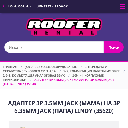
+79267996262
Заказать звонок
Войти
(CAM) КАМЕРЫ
Поиск
(OPT) ОПТИКА
(VID) ВИДЕО
ОБОРУДОВАНИЕ
ГЛАВНАЯ
/
(SND) ЗВУКОВОЕ ОБОРУДОВАНИЕ
/
2. ПЕРЕДАЧА И
ОБРАБОТКА ЗВУКОВОГО СИГНАЛА
/
2-5. КОММУТАЦИЯ КАБЕЛЬНАЯ ЗВУК
/
(LGT) СВЕТОВОЕ
2-5-1. КОММУТАЦИЯ АНАЛОГОВАЯ ЗВУК
/
2-5-1-4. КОРПУСНЫЕ
ОБОРУДОВАНИЕ
ПЕРЕХОДНИКИ
/
АДАПТЕР 3P 3.5MM JACK (МАМА) НА 3P 6.35MM JACK
(ПАПА) LINDY (35620)
(SPF)
СПЕЦЭФФЕКТЫ
АДАПТЕР 3P 3.5MM JACK (МАМА) НА 3P
(STD) СТОЙКИ
6.35MM JACK (ПАПА) LINDY (35620)
(GRP) КРЕПЕЖ
(SND) ЗВУКОВОЕ
ОБОРУДОВАНИЕ