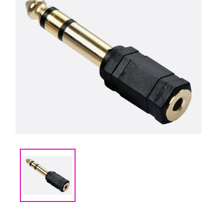
(CMM) СВЯЗЬ И
TIMECODE
(PWR)
ЭЛЕКТРОПИТАНИЕ
(DAT) НОСИТЕЛИ
ИНФОРМАЦИИ
(BAG) ХРАНЕНИЕ и
ЭКИПИРОВКА
(CMP)
КОМПЬЮТЕРЫ/
СМАРТ/СЕТЕВЫЕ
УСТРОЙСТВА
(FRN) МЕБЕЛЬ И
ТЕНТЫ
(CNS) РАСХОДНЫЕ
МАТЕРИАЛЫ
(PRG)