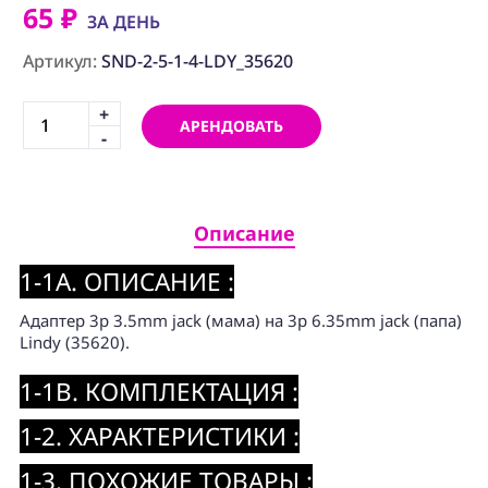
ПРОГРАММНОЕ
65 ₽
ОБЕСПЕЧЕНИЕ
ЗА ДЕНЬ
Артикул:
SND-2-5-1-4-LDY_35620
Аренда
+
АРЕНДОВАТЬ
Постпродакшн
-
Специалисты
Условия
Описание
О
1-1A. ОПИСАНИЕ :
нас
Адаптер 3p 3.5mm jack (мама) на 3p 6.35mm jack (папа)
Контакты
Lindy (35620).
1-1B. КОМПЛЕКТАЦИЯ :
1-2. ХАРАКТЕРИСТИКИ :
1-3. ПОХОЖИЕ ТОВАРЫ :