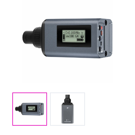
(CMM) СВЯЗЬ И
TIMECODE
(PWR)
ЭЛЕКТРОПИТАНИЕ
(DAT) НОСИТЕЛИ
ИНФОРМАЦИИ
(BAG) ХРАНЕНИЕ и
ЭКИПИРОВКА
(CMP)
КОМПЬЮТЕРЫ/
СМАРТ/СЕТЕВЫЕ
УСТРОЙСТВА
(FRN) МЕБЕЛЬ И
ТЕНТЫ
(CNS) РАСХОДНЫЕ
МАТЕРИАЛЫ
(PRG)