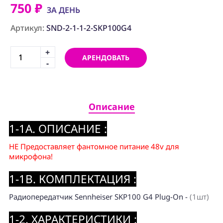
ПРОГРАММНОЕ
750 ₽
ОБЕСПЕЧЕНИЕ
ЗА ДЕНЬ
Артикул:
SND-2-1-1-2-SKP100G4
Аренда
+
АРЕНДОВАТЬ
Постпродакшн
-
Специалисты
Условия
Описание
О
1-1A. ОПИСАНИЕ :
нас
НЕ Предоставляет фантомное питание 48v для
Контакты
микрофона!
1-1B. КОМПЛЕКТАЦИЯ :
Радиопередатчик Sennheiser SKP100 G4 Plug-On -
(1шт)
1-2. ХАРАКТЕРИСТИКИ :