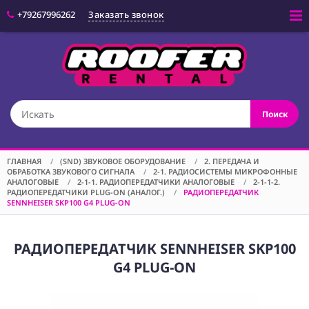
+79267996262
Заказать звонок
Войти
(CAM) КАМЕРЫ
Поиск
(OPT) ОПТИКА
(VID) ВИДЕО
ОБОРУДОВАНИЕ
ГЛАВНАЯ
/
(SND) ЗВУКОВОЕ ОБОРУДОВАНИЕ
/
2. ПЕРЕДАЧА И
ОБРАБОТКА ЗВУКОВОГО СИГНАЛА
/
2-1. РАДИОСИСТЕМЫ МИКРОФОННЫЕ
(LGT) СВЕТОВОЕ
АНАЛОГОВЫЕ
/
2-1-1. РАДИОПЕРЕДАТЧИКИ АНАЛОГОВЫЕ
/
2-1-1-2.
ОБОРУДОВАНИЕ
РАДИОПЕРЕДАТЧИКИ PLUG-ON (АНАЛОГ.)
/
РАДИОПЕРЕДАТЧИК
SENNHEISER SKP100 G4 PLUG-ON
(SPF)
СПЕЦЭФФЕКТЫ
РАДИОПЕРЕДАТЧИК SENNHEISER SKP100
(STD) СТОЙКИ
G4 PLUG-ON
(GRP) КРЕПЕЖ
(SND) ЗВУКОВОЕ
ОБОРУДОВАНИЕ