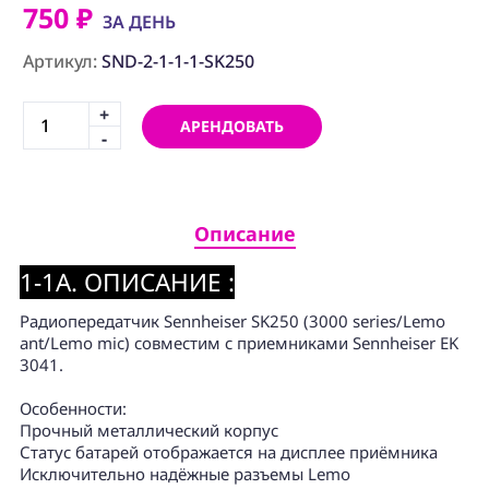
ПРОГРАММНОЕ
750 ₽
ОБЕСПЕЧЕНИЕ
ЗА ДЕНЬ
Артикул:
SND-2-1-1-1-SK250
Аренда
+
АРЕНДОВАТЬ
Постпродакшн
-
Специалисты
Условия
Описание
О
1-1A. ОПИСАНИЕ :
нас
Радиопередатчик Sennheiser SK250 (3000 series/Lemo
Контакты
ant/Lemo mic)
совместим с приемниками Sennheiser EK
3041.
Особенности:
Прочный металлический корпус
Статус батарей отображается на дисплее приёмника
Исключительно надёжные разъемы Lemo