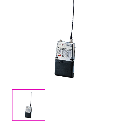
(CMM) СВЯЗЬ И
TIMECODE
(PWR)
ЭЛЕКТРОПИТАНИЕ
(DAT) НОСИТЕЛИ
ИНФОРМАЦИИ
(BAG) ХРАНЕНИЕ и
ЭКИПИРОВКА
(CMP)
КОМПЬЮТЕРЫ/
СМАРТ/СЕТЕВЫЕ
УСТРОЙСТВА
(FRN) МЕБЕЛЬ И
ТЕНТЫ
(CNS) РАСХОДНЫЕ
МАТЕРИАЛЫ
(PRG)