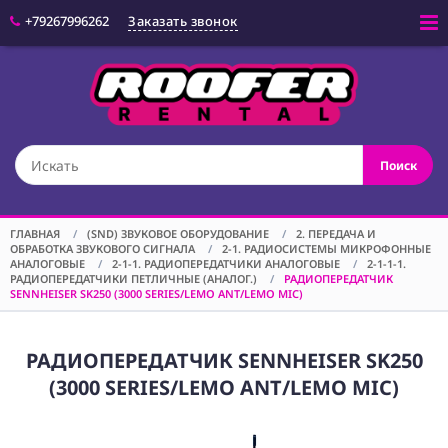
+79267996262
Заказать звонок
Войти
(CAM) КАМЕРЫ
Поиск
(OPT) ОПТИКА
(VID) ВИДЕО
ОБОРУДОВАНИЕ
ГЛАВНАЯ
/
(SND) ЗВУКОВОЕ ОБОРУДОВАНИЕ
/
2. ПЕРЕДАЧА И
ОБРАБОТКА ЗВУКОВОГО СИГНАЛА
/
2-1. РАДИОСИСТЕМЫ МИКРОФОННЫЕ
(LGT) СВЕТОВОЕ
АНАЛОГОВЫЕ
/
2-1-1. РАДИОПЕРЕДАТЧИКИ АНАЛОГОВЫЕ
/
2-1-1-1.
ОБОРУДОВАНИЕ
РАДИОПЕРЕДАТЧИКИ ПЕТЛИЧНЫЕ (АНАЛОГ.)
/
РАДИОПЕРЕДАТЧИК
SENNHEISER SK250 (3000 SERIES/LEMO ANT/LEMO MIC)
(SPF)
СПЕЦЭФФЕКТЫ
РАДИОПЕРЕДАТЧИК SENNHEISER SK250
(STD) СТОЙКИ
(3000 SERIES/LEMO ANT/LEMO MIC)
(GRP) КРЕПЕЖ
(SND) ЗВУКОВОЕ
ОБОРУДОВАНИЕ