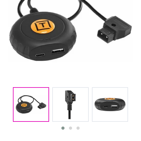
(CMM) СВЯЗЬ И
TIMECODE
(PWR)
ЭЛЕКТРОПИТАНИЕ
(DAT) НОСИТЕЛИ
ИНФОРМАЦИИ
(BAG) ХРАНЕНИЕ и
ЭКИПИРОВКА
(CMP)
КОМПЬЮТЕРЫ/
СМАРТ/СЕТЕВЫЕ
УСТРОЙСТВА
(FRN) МЕБЕЛЬ И
ТЕНТЫ
(CNS) РАСХОДНЫЕ
МАТЕРИАЛЫ
(PRG)