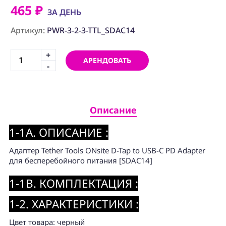
ПРОГРАММНОЕ
465 ₽
ОБЕСПЕЧЕНИЕ
ЗА ДЕНЬ
Артикул:
PWR-3-2-3-TTL_SDAC14
Аренда
+
Постпродакшн
АРЕНДОВАТЬ
-
Специалисты
Условия
Описание
О
нас
1-1A. ОПИСАНИЕ :
Контакты
Адаптер Tether Tools ONsite D-Tap to USB-C PD Adapter
для бесперебойного питания [SDAC14]
1-1B. КОМПЛЕКТАЦИЯ :
1-2. ХАРАКТЕРИСТИКИ :
Цвет товара: черный