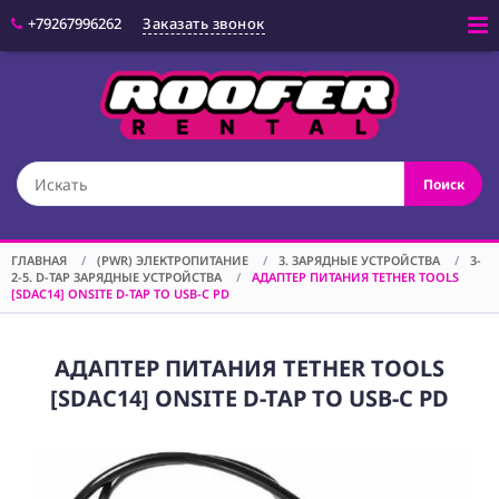
+79267996262
Заказать звонок
Войти
(CAM) КАМЕРЫ
Поиск
(OPT) ОПТИКА
(VID) ВИДЕО
ОБОРУДОВАНИЕ
ГЛАВНАЯ
/
(PWR) ЭЛЕКТРОПИТАНИЕ
/
3. ЗАРЯДНЫЕ УСТРОЙСТВА
/
3-
2-5. D-TAP ЗАРЯДНЫЕ УСТРОЙСТВА
/
АДАПТЕР ПИТАНИЯ TETHER TOOLS
(LGT) СВЕТОВОЕ
[SDAC14] ONSITE D-TAP TO USB-C PD
ОБОРУДОВАНИЕ
(SPF)
СПЕЦЭФФЕКТЫ
АДАПТЕР ПИТАНИЯ TETHER TOOLS
[SDAC14] ONSITE D-TAP TO USB-C PD
(STD) СТОЙКИ
(GRP) КРЕПЕЖ
(SND) ЗВУКОВОЕ
ОБОРУДОВАНИЕ