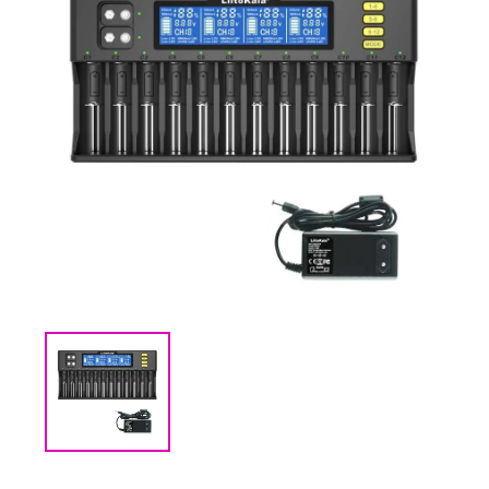
(CMM) СВЯЗЬ И
TIMECODE
(PWR)
ЭЛЕКТРОПИТАНИЕ
(DAT) НОСИТЕЛИ
ИНФОРМАЦИИ
(BAG) ХРАНЕНИЕ и
ЭКИПИРОВКА
(CMP)
КОМПЬЮТЕРЫ/
СМАРТ/СЕТЕВЫЕ
УСТРОЙСТВА
(FRN) МЕБЕЛЬ И
ТЕНТЫ
(CNS) РАСХОДНЫЕ
МАТЕРИАЛЫ
(PRG)