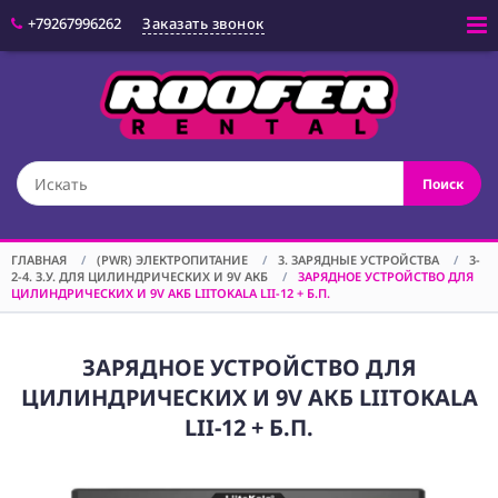
+79267996262
Заказать звонок
Войти
(CAM) КАМЕРЫ
Поиск
(OPT) ОПТИКА
(VID) ВИДЕО
ОБОРУДОВАНИЕ
ГЛАВНАЯ
/
(PWR) ЭЛЕКТРОПИТАНИЕ
/
3. ЗАРЯДНЫЕ УСТРОЙСТВА
/
3-
2-4. З.У. ДЛЯ ЦИЛИНДРИЧЕСКИХ И 9V АКБ
/
ЗАРЯДНОЕ УСТРОЙСТВО ДЛЯ
(LGT) СВЕТОВОЕ
ЦИЛИНДРИЧЕСКИХ И 9V АКБ LIITOKALA LII-12 + Б.П.
ОБОРУДОВАНИЕ
(SPF)
СПЕЦЭФФЕКТЫ
ЗАРЯДНОЕ УСТРОЙСТВО ДЛЯ
ЦИЛИНДРИЧЕСКИХ И 9V АКБ LIITOKALA
(STD) СТОЙКИ
LII-12 + Б.П.
(GRP) КРЕПЕЖ
(SND) ЗВУКОВОЕ
ОБОРУДОВАНИЕ