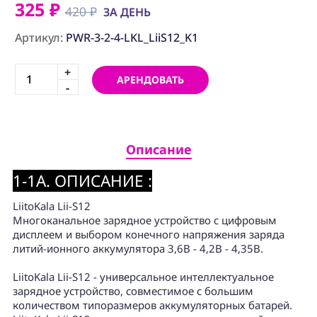
ПРОГРАММНОЕ
325 ₽
420 ₽
ЗА ДЕНЬ
ОБЕСПЕЧЕНИЕ
Артикул:
PWR-3-2-4-LKL_LiiS12_K1
Аренда
+
АРЕНДОВАТЬ
Постпродакшн
-
Специалисты
Условия
Описание
О
1-1A. ОПИСАНИЕ :
нас
LiitoKala Lii-S12
Контакты
Многоканальное зарядное устройство с цифровым
дисплеем и выбором конечного напряжения заряда
литий-ионного аккумулятора 3,6В - 4,2В - 4,35В.
LiitoKala Lii-S12 - универсальное интеллектуальное
зарядное устройство, совместимое с большим
количеством типоразмеров аккумуляторных батарей.