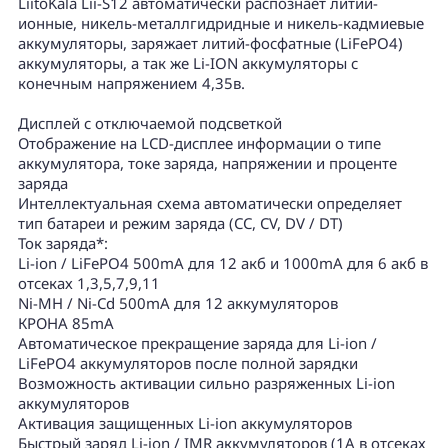
LiitoKala Lii-S12 автоматически распознает литий-
ионные, никель-металлгидридные и никель-кадмиевые
аккумуляторы, заряжает литий-фосфатные (LiFePO4)
аккумуляторы, а так же Li-ION аккумуляторы с
конечным напряжением 4,35в.
Дисплей с отключаемой подсветкой
Отображение на LCD-дисплее информации о типе
аккумулятора, токе заряда, напряжении и проценте
заряда
Интеллектуальная схема автоматически определяет
тип батареи и режим заряда (CC, CV, DV / DT)
Ток заряда*:
Li-ion / LiFePO4 500mA для 12 акб и 1000mA для 6 акб в
отсеках 1,3,5,7,9,11
Ni-MH / Ni-Cd 500mА для 12 аккумуляторов
КРОНА 85mA
Автоматическое прекращение заряда для Li-ion /
LiFePO4 аккумуляторов после полной зарядки
Возможность активации сильно разряженных Li-ion
аккумуляторов
Активация защищенных Li-ion аккумуляторов
Быстрый заряд Li-ion / IMR аккумуляторов (1А в отсеках