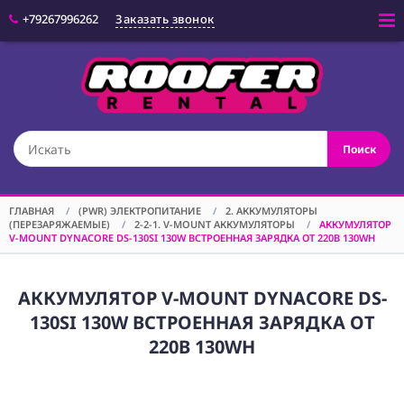
+79267996262
Заказать звонок
Войти
(CAM) КАМЕРЫ
Поиск
(OPT) ОПТИКА
(VID) ВИДЕО
ОБОРУДОВАНИЕ
ГЛАВНАЯ
/
(PWR) ЭЛЕКТРОПИТАНИЕ
/
2. АККУМУЛЯТОРЫ
(ПЕРЕЗАРЯЖАЕМЫЕ)
/
2-2-1. V-MOUNT АККУМУЛЯТОРЫ
/
АККУМУЛЯТОР
(LGT) СВЕТОВОЕ
V-MOUNT DYNACORE DS-130SI 130W ВСТРОЕННАЯ ЗАРЯДКА ОТ 220В 130WH
ОБОРУДОВАНИЕ
(SPF)
СПЕЦЭФФЕКТЫ
АККУМУЛЯТОР V-MOUNT DYNACORE DS-
130SI 130W ВСТРОЕННАЯ ЗАРЯДКА ОТ
(STD) СТОЙКИ
220В 130WH
(GRP) КРЕПЕЖ
(SND) ЗВУКОВОЕ
ОБОРУДОВАНИЕ