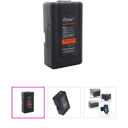
(CMM) СВЯЗЬ И
TIMECODE
(PWR)
ЭЛЕКТРОПИТАНИЕ
(DAT) НОСИТЕЛИ
ИНФОРМАЦИИ
(BAG) ХРАНЕНИЕ и
ЭКИПИРОВКА
(CMP)
КОМПЬЮТЕРЫ/
СМАРТ/СЕТЕВЫЕ
УСТРОЙСТВА
(FRN) МЕБЕЛЬ И
ТЕНТЫ
(CNS) РАСХОДНЫЕ
МАТЕРИАЛЫ
(PRG)