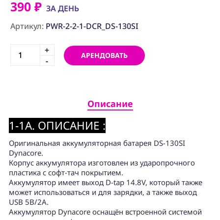
ПРОГРАММНОЕ
390 ₽
ЗА ДЕНЬ
ОБЕСПЕЧЕНИЕ
Артикул:
PWR-2-2-1-DCR_DS-130SI
Аренда
+
АРЕНДОВАТЬ
Постпродакшн
-
Специалисты
Условия
Описание
О
1-1A. ОПИСАНИЕ :
нас
Оригинальная аккумуляторная батарея DS-130SI
Контакты
Dynacore.
Корпус аккумулятора изготовлен из ударопрочного
пластика с софт-тач покрытием.
Аккумулятор имеет выход D-tap 14.8V, который также
может использоваться и для зарядки, а также выход
USB 5В/2А.
Аккумулятор Dynacore оснащён встроенной системой