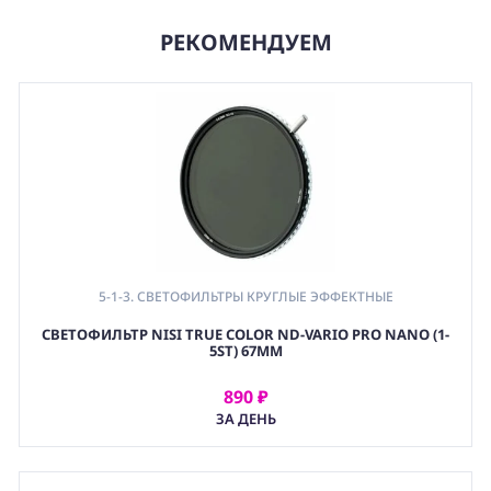
РЕКОМЕНДУЕМ
5-1-3. СВЕТОФИЛЬТРЫ КРУГЛЫЕ ЭФФЕКТНЫЕ
,
СВЕТОФИЛЬТР NISI TRUE COLOR ND-VARIO PRO NANO (1-
5-1. СВЕТОФИЛЬРЫ КРУГЛЫЕ (РЕЗЬБОВЫЕ)
5ST) 67MM
,
5. СВЕТОФИЛЬТРЫ И ЛИНЗЫ
,
890 ₽
АРЕНДОВАТЬ
(OPT) ОПТИКА
ЗА ДЕНЬ