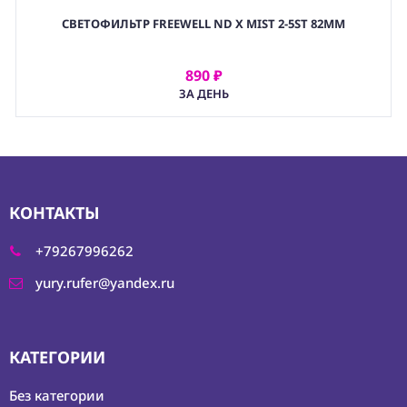
,
СВЕТОФИЛЬТР FREEWELL ND X MIST 2-5ST 82MM
5-1. СВЕТОФИЛЬРЫ КРУГЛЫЕ (РЕЗЬБОВЫЕ)
,
5. СВЕТОФИЛЬТРЫ И ЛИНЗЫ
,
890 ₽
АРЕНДОВАТЬ
(OPT) ОПТИКА
ЗА ДЕНЬ
КОНТАКТЫ
+79267996262
yury.rufer@yandex.ru
КАТЕГОРИИ
Без категории