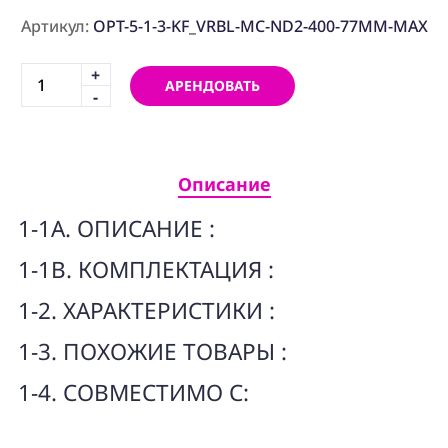
ПРОГРАММНОЕ
ОБЕСПЕЧЕНИЕ
Артикул:
OPT-5-1-3-KF_VRBL-MC-ND2-400-77MM-MAX
+
Аренда
АРЕНДОВАТЬ
-
Постпродакшн
Специалисты
Описание
Условия
1-1A. ОПИСАНИЕ :
О
нас
1-1B. КОМПЛЕКТАЦИЯ :
Контакты
1-2. ХАРАКТЕРИСТИКИ :
1-3. ПОХОЖИЕ ТОВАРЫ :
1-4. СОВМЕСТИМО С: