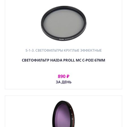
5-1-3. СВЕТОФИЛЬТРЫ КРУГЛЫЕ ЭФФЕКТНЫЕ
,
СВЕТОФИЛЬТР HAIDA PROLL MC C-POII 67MM
5-1. СВЕТОФИЛЬРЫ КРУГЛЫЕ (РЕЗЬБОВЫЕ)
,
5. СВЕТОФИЛЬТРЫ И ЛИНЗЫ
,
890 ₽
АРЕНДОВАТЬ
(OPT) ОПТИКА
ЗА ДЕНЬ