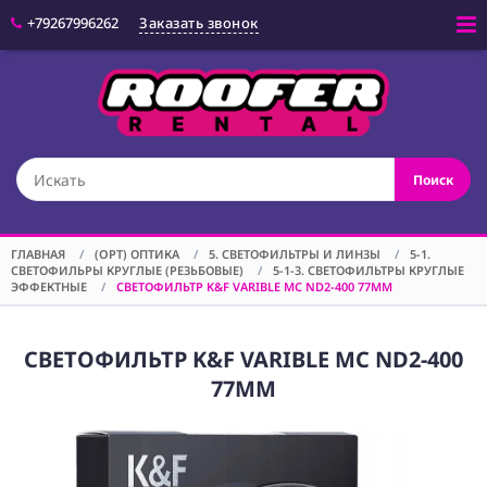
+79267996262
Заказать звонок
Войти
(CAM) КАМЕРЫ
Поиск
(OPT) ОПТИКА
(VID) ВИДЕО
ОБОРУДОВАНИЕ
ГЛАВНАЯ
/
(OPT) ОПТИКА
/
5. СВЕТОФИЛЬТРЫ И ЛИНЗЫ
/
5-1.
СВЕТОФИЛЬРЫ КРУГЛЫЕ (РЕЗЬБОВЫЕ)
/
5-1-3. СВЕТОФИЛЬТРЫ КРУГЛЫЕ
(LGT) СВЕТОВОЕ
ЭФФЕКТНЫЕ
/
СВЕТОФИЛЬТР K&F VARIBLE MC ND2-400 77ММ
ОБОРУДОВАНИЕ
(SPF)
СПЕЦЭФФЕКТЫ
СВЕТОФИЛЬТР K&F VARIBLE MC ND2-400
77ММ
(STD) СТОЙКИ
(GRP) КРЕПЕЖ
(SND) ЗВУКОВОЕ
ОБОРУДОВАНИЕ