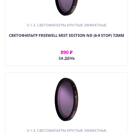
5-1-3. СВЕТОФИЛЬТРЫ КРУГЛЫЕ ЭФФЕКТНЫЕ
,
СВЕТОФИЛЬТР FREEWELL MIST EDITION ND (6-9 STOP) 72ММ
5-1. СВЕТОФИЛЬРЫ КРУГЛЫЕ (РЕЗЬБОВЫЕ)
,
5. СВЕТОФИЛЬТРЫ И ЛИНЗЫ
,
890 ₽
АРЕНДОВАТЬ
(OPT) ОПТИКА
ЗА ДЕНЬ
5-1-3. СВЕТОФИЛЬТРЫ КРУГЛЫЕ ЭФФЕКТНЫЕ