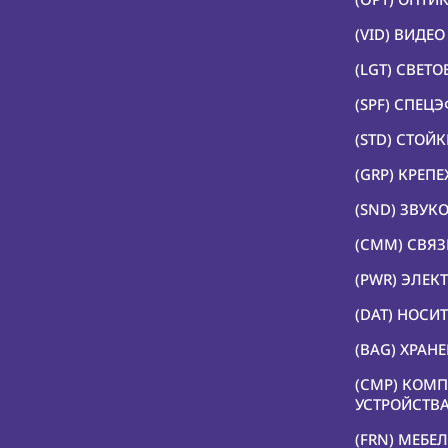
(VID) ВИДЕ
(LGT) СВЕТ
(SPF) СПЕЦ
(STD) СТОЙ
(GRP) КРЕП
(SND) ЗВУК
(CMM) СВЯЗ
(PWR) ЭЛЕК
(DAT) НОС
(BAG) ХРАН
(CMP) КОМ
УСТРОЙСТВ
(FRN) МЕБЕЛ