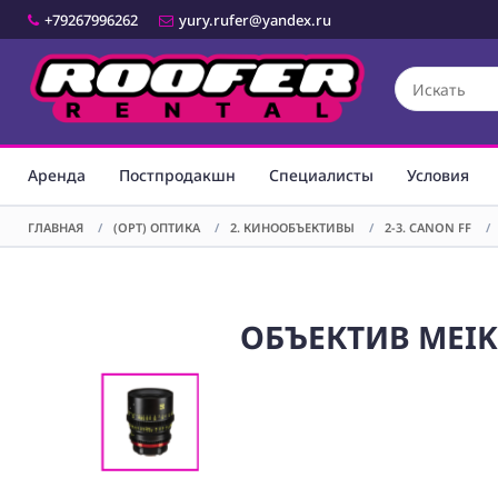
+79267996262
yury.rufer@yandex.ru
Аренда
Постпродакшн
Специалисты
Условия
ГЛАВНАЯ
/
(OPT) ОПТИКА
/
2. КИНООБЪЕКТИВЫ
/
2-3. CANON FF
/
ОБЪЕКТИВ MEIKE