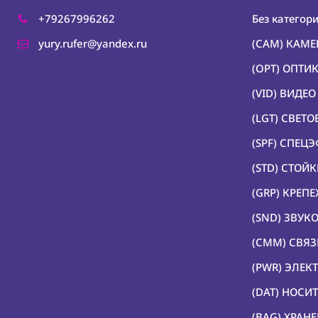
+79267996262
Без категор
yury.rufer@yandex.ru
(CAM) КАМ
(OPT) ОПТИ
(VID) ВИДЕ
(LGT) СВЕТ
(SPF) СПЕЦ
(STD) СТОЙ
(GRP) КРЕП
(SND) ЗВУК
(CMM) СВЯЗ
(PWR) ЭЛЕК
(DAT) НОС
(BAG) ХРАН