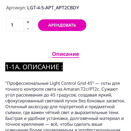
ПРОГРАММНОЕ
ОБЕСПЕЧЕНИЕ
Артикул:
LGT-4-5-APT_APT2CBDY
+
Аренда
АРЕНДОВАТЬ
-
Постпродакшн
Специалисты
Описание
Условия
1-1A. ОПИСАНИЕ :
О
нас
"Профессиональные Light Control Grid 45º — соты для
Контакты
точного контроля света на Amaran T2c/PT2c. Сужают
угол рассеивания до 45 градусов, создавая яркий,
сфокусированный световой пучок без боковых засветок.
Отличный аксессуар для портретной и предметной
съёмки, где важен чёткий свет и выразительные тени.
Быстрая и удобная установка, долговечный материал и
точное крепление — всё, чтобы сделать ваше
освещение более управляемым и профессиональным.