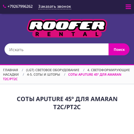
+79267996262
Заказать звонок
Войти
(CAM) КАМЕРЫ
Поиск
(OPT) ОПТИКА
(VID) ВИДЕО
ОБОРУДОВАНИЕ
ГЛАВНАЯ
/
(LGT) СВЕТОВОЕ ОБОРУДОВАНИЕ
/
4. СВЕТОФОРМИРУЮЩИЕ
НАСАДКИ
/
4-5. СОТЫ И ШТОРЫ
/
СОТЫ APUTURE 45º ДЛЯ AMARAN
(LGT) СВЕТОВОЕ
T2C/PT2C
ОБОРУДОВАНИЕ
(SPF)
СПЕЦЭФФЕКТЫ
СОТЫ APUTURE 45º ДЛЯ AMARAN
T2C/PT2C
(STD) СТОЙКИ
(GRP) КРЕПЕЖ
(SND) ЗВУКОВОЕ
ОБОРУДОВАНИЕ