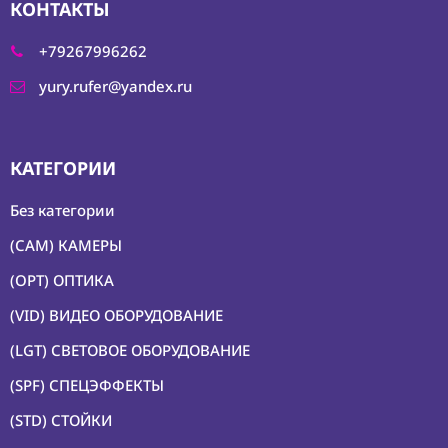
КОНТАКТЫ
(CMM) СВЯЗЬ И
TIMECODE
+79267996262
(PWR)
yury.rufer@yandex.ru
ЭЛЕКТРОПИТАНИЕ
(DAT) НОСИТЕЛИ
ИНФОРМАЦИИ
КАТЕГОРИИ
(BAG) ХРАНЕНИЕ и
ЭКИПИРОВКА
Без категории
(CMP)
(CAM) КАМЕРЫ
КОМПЬЮТЕРЫ/
СМАРТ/СЕТЕВЫЕ
(OPT) ОПТИКА
УСТРОЙСТВА
(VID) ВИДЕО ОБОРУДОВАНИЕ
(FRN) МЕБЕЛЬ И
ТЕНТЫ
(LGT) СВЕТОВОЕ ОБОРУДОВАНИЕ
(CNS) РАСХОДНЫЕ
(SPF) СПЕЦЭФФЕКТЫ
МАТЕРИАЛЫ
(STD) СТОЙКИ
(PRG)