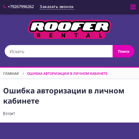
+79267996262
Заказать звонок
Войти
(CAM) КАМЕРЫ
Поиск
(OPT) ОПТИКА
(VID) ВИДЕО
ОБОРУДОВАНИЕ
ГЛАВНАЯ
/
ОШИБКА АВТОРИЗАЦИИ В ЛИЧНОМ КАБИНЕТЕ
(LGT) СВЕТОВОЕ
ОБОРУДОВАНИЕ
Ошибка авторизации в личном
(SPF)
кабинете
СПЕЦЭФФЕКТЫ
(STD) СТОЙКИ
Error!
(GRP) КРЕПЕЖ
(SND) ЗВУКОВОЕ
ОБОРУДОВАНИЕ