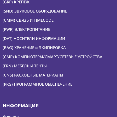
ПРОГРАММНОЕ
(GRP) КРЕПЕЖ
ОБЕСПЕЧЕНИЕ
(SND) ЗВУКОВОЕ ОБОРУДОВАНИЕ
(CMM) СВЯЗЬ И TIMECODE
Аренда
(PWR) ЭЛЕКТРОПИТАНИЕ
Постпродакшн
(DAT) НОСИТЕЛИ ИНФОРМАЦИИ
Специалисты
(BAG) ХРАНЕНИЕ и ЭКИПИРОВКА
Условия
(CMP) КОМПЬЮТЕРЫ/СМАРТ/СЕТЕВЫЕ УСТРОЙСТВА
О
(FRN) МЕБЕЛЬ И ТЕНТЫ
нас
(CNS) РАСХОДНЫЕ МАТЕРИАЛЫ
Контакты
(PRG) ПРОГРАММНОЕ ОБЕСПЕЧЕНИЕ
ИНФОРМАЦИЯ
Условия