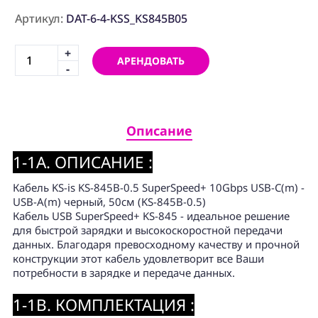
ПРОГРАММНОЕ
ОБЕСПЕЧЕНИЕ
Артикул:
DAT-6-4-KSS_KS845B05
+
Аренда
АРЕНДОВАТЬ
-
Постпродакшн
Специалисты
Описание
Условия
1-1A. ОПИСАНИЕ :
О
нас
Кабель KS-is KS-845B-0.5 SuperSpeed+ 10Gbps USB-C(m) -
USB-A(m) черный, 50см (KS-845B-0.5)
Контакты
Кабель USB SuperSpeed+ KS-845 - идеальное решение
для быстрой зарядки и высокоскоростной передачи
данных. Благодаря превосходному качеству и прочной
конструкции этот кабель удовлетворит все Ваши
потребности в зарядке и передаче данных.
1-1B. КОМПЛЕКТАЦИЯ :