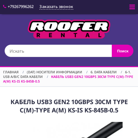
+79267996262
Заказать звонок
Войти
(CAM) КАМЕРЫ
Поиск
(OPT) ОПТИКА
(VID) ВИДЕО
ОБОРУДОВАНИЕ
ГЛАВНАЯ
/
(DAT) НОСИТЕЛИ ИНФОРМАЦИИ
/
6. DATA КАБЕЛИ
/
6-1.
USB A/B/C DATA КАБЕЛИ
/
КАБЕЛЬ USB3 GEN2 10GBPS 30СМ TYPE C(M)-TYPE
(LGT) СВЕТОВОЕ
A(M) KS-IS KS-845B-0.5
ОБОРУДОВАНИЕ
(SPF)
СПЕЦЭФФЕКТЫ
КАБЕЛЬ USB3 GEN2 10GBPS 30СМ TYPE
C(M)-TYPE A(M) KS-IS KS-845B-0.5
(STD) СТОЙКИ
(GRP) КРЕПЕЖ
(SND) ЗВУКОВОЕ
ОБОРУДОВАНИЕ