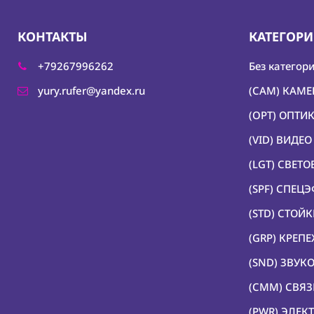
КОНТАКТЫ
КАТЕГОР
+79267996262
Без категор
yury.rufer@yandex.ru
(CAM) КАМ
(OPT) ОПТИ
(VID) ВИДЕ
(LGT) СВЕТ
(SPF) СПЕЦ
(STD) СТОЙ
(GRP) КРЕП
(SND) ЗВУК
(CMM) СВЯЗ
(PWR) ЭЛЕК