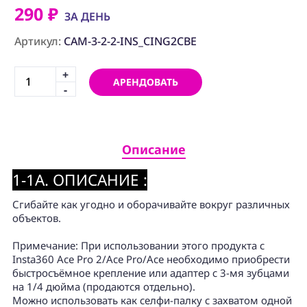
ПРОГРАММНОЕ
290 ₽
ОБЕСПЕЧЕНИЕ
ЗА ДЕНЬ
Артикул:
CAM-3-2-2-INS_CING2CBE
Аренда
+
Постпродакшн
АРЕНДОВАТЬ
-
Специалисты
Условия
Описание
О
нас
1-1A. ОПИСАНИЕ :
Контакты
Сгибайте как угодно и оборачивайте вокруг различных
объектов.
Примечание: При использовании этого продукта с
Insta360 Ace Pro 2/Ace Pro/Ace необходимо приобрести
быстросъёмное крепление или адаптер с 3-мя зубцами
на 1/4 дюйма (продаются отдельно).
Можно использовать как селфи-палку с захватом одной