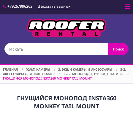
+79267996262
Заказать звонок
Войти
(CAM) КАМЕРЫ
Поиск
(OPT) ОПТИКА
(VID) ВИДЕО
ОБОРУДОВАНИЕ
ГЛАВНАЯ
/
(CAM) КАМЕРЫ
/
3. ЭКШН КАМЕРЫ И АКСЕССУАРЫ
/
3-2.
АКСЕССУАРЫ ДЛЯ ЭКШН КАМЕР
/
3-2-2. МОНОПОДЫ, РУЧКИ, ШТАТИВЫ
/
(LGT) СВЕТОВОЕ
ГНУЩИЙСЯ МОНОПОД INSTA360 MONKEY TAIL MOUNT
ОБОРУДОВАНИЕ
(SPF)
СПЕЦЭФФЕКТЫ
ГНУЩИЙСЯ МОНОПОД INSTA360
MONKEY TAIL MOUNT
(STD) СТОЙКИ
(GRP) КРЕПЕЖ
(SND) ЗВУКОВОЕ
ОБОРУДОВАНИЕ