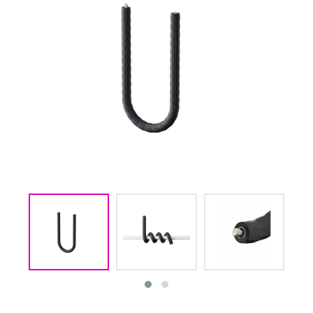
(CMM) СВЯЗЬ И
TIMECODE
(PWR)
ЭЛЕКТРОПИТАНИЕ
(DAT) НОСИТЕЛИ
ИНФОРМАЦИИ
(BAG) ХРАНЕНИЕ и
ЭКИПИРОВКА
(CMP)
КОМПЬЮТЕРЫ/
СМАРТ/СЕТЕВЫЕ
УСТРОЙСТВА
(FRN) МЕБЕЛЬ И
ТЕНТЫ
(CNS) РАСХОДНЫЕ
МАТЕРИАЛЫ
(PRG)