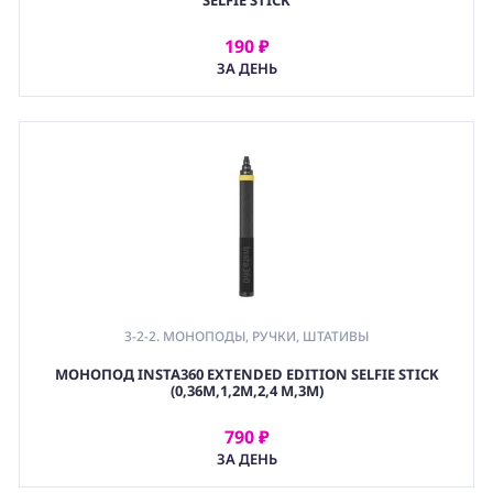
SELFIE STICK
,
3-2. АКСЕССУАРЫ ДЛЯ ЭКШН КАМЕР
,
190 ₽
АРЕНДОВАТЬ
3. ЭКШН КАМЕРЫ И АКСЕССУАРЫ
ЗА ДЕНЬ
,
(CAM) КАМЕРЫ
,
(STD) СТОЙКИ
3-2-2. МОНОПОДЫ, РУЧКИ, ШТАТИВЫ
МОНОПОД INSTA360 EXTENDED EDITION SELFIE STICK
(0,36М,1,2М,2,4 М,3М)
790 ₽
АРЕНДОВАТЬ
ЗА ДЕНЬ