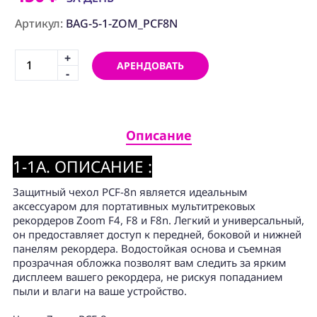
ПРОГРАММНОЕ
ОБЕСПЕЧЕНИЕ
Артикул:
BAG-5-1-ZOM_PCF8N
Аренда
+
АРЕНДОВАТЬ
-
Постпродакшн
Специалисты
Описание
Условия
1-1A. ОПИСАНИЕ :
О
нас
Защитный чехол PCF-8n является идеальным
аксессуаром для портативных мультитрековых
Контакты
рекордеров Zoom F4, F8 и F8n. Легкий и универсальный,
он предоставляет доступ к передней, боковой и нижней
панелям рекордера. Водостойкая основа и съемная
прозрачная обложка позволят вам следить за ярким
дисплеем вашего рекордера, не рискуя попаданием
пыли и влаги на ваше устройство.