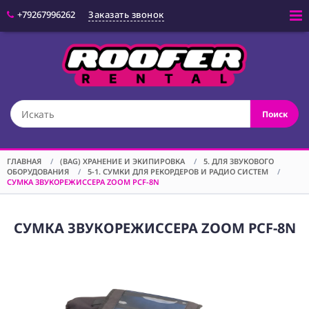
+79267996262
Заказать звонок
Войти
(CAM) КАМЕРЫ
Поиск
(OPT) ОПТИКА
(VID) ВИДЕО
ОБОРУДОВАНИЕ
ГЛАВНАЯ
/
(BAG) ХРАНЕНИЕ И ЭКИПИРОВКА
/
5. ДЛЯ ЗВУКОВОГО
ОБОРУДОВАНИЯ
/
5-1. СУМКИ ДЛЯ РЕКОРДЕРОВ И РАДИО СИСТЕМ
/
(LGT) СВЕТОВОЕ
СУМКА ЗВУКОРЕЖИССЕРА ZOOM PCF-8N
ОБОРУДОВАНИЕ
(SPF)
СПЕЦЭФФЕКТЫ
СУМКА ЗВУКОРЕЖИССЕРА ZOOM PCF-8N
(STD) СТОЙКИ
(GRP) КРЕПЕЖ
(SND) ЗВУКОВОЕ
ОБОРУДОВАНИЕ