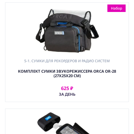
Набор
5-1. СУМКИ ДЛЯ РЕКОРДЕРОВ И РАДИО СИСТЕМ
,
КОМПЛЕКТ СУМКИ ЗВУКОРЕЖИССЕРА ORCA OR-28
8-1. РЕМНИ
(27Х25Х20 CМ)
,
5. ДЛЯ ЗВУКОВОГО ОБОРУДОВАНИЯ
,
625 ₽
АРЕНДОВАТЬ
8. ХРАНЕНИЕ - АКСЕССУАРЫ
ЗА ДЕНЬ
,
(BAG) ХРАНЕНИЕ И ЭКИПИРОВКА