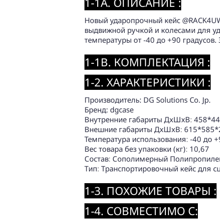
1-1A. ОПИСАНИЕ :
Новый ударопрочный кейс @RACK4UW 
выдвижной ручкой и колесами для у
температуры от -40 до +90 градусов.
1-1B. КОМПЛЕКТАЦИЯ :
1-2. ХАРАКТЕРИСТИКИ :
Производитель: DG Solutions Co. Jp.
Бренд: dgcase
Внутренние габариты ДxШxВ
:
458*44
Внешние габариты ДxШxВ
:
615*585*
Температура использования
:
-40 до +
Вес товара без упаковки (кг)
:
10,67
Состав
:
Сополимерный Полипропиле
Тип
:
Транспортировочный кейс для с
1-3. ПОХОЖИЕ ТОВАРЫ :
1-4. СОВМЕСТИМО С: