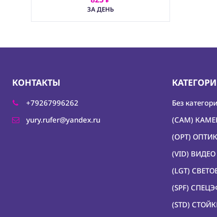
АРЕНДОВАТЬ
ЗА ДЕНЬ
КОНТАКТЫ
КАТЕГОР
+79267996262
Без категор
yury.rufer@yandex.ru
(CAM) КАМ
(OPT) ОПТИ
(VID) ВИДЕ
(LGT) СВЕТ
(SPF) СПЕЦ
(STD) СТОЙ