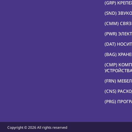
(GRP) КРЕП
(SND) ЗВУК
(CMM) СВЯЗ
(PWR) ЭЛЕК
(DAT) НОС
(BAG) ХРАН
(CMP) КОМ
УСТРОЙСТВ
(FRN) МЕБЕЛ
(CNS) РАСХ
(PRG) ПРОГ
Copyright ©
2026 All rights reserved