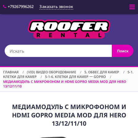
+79267996262
Заказать звонок
Войти
(CAM) КАМЕРЫ
Поиск
(OPT) ОПТИКА
(VID) ВИДЕО
ОБОРУДОВАНИЕ
ГЛАВНАЯ
/
(VID) ВИДЕО ОБОРУДОВАНИЕ
/
5. ОБВЕС ДЛЯ КАМЕР
/
5-1.
КЛЕТКИ ДЛЯ КАМЕР
/
5-1-6. КЛЕТКИ ДЛЯ КАМЕР 一 GOPRO
/
(LGT) СВЕТОВОЕ
МЕДИАМОДУЛЬ С МИКРОФОНОМ И HDMI GOPRO MEDIA MOD ДЛЯ HERO
ОБОРУДОВАНИЕ
13/12/11/10
(SPF)
СПЕЦЭФФЕКТЫ
МЕДИАМОДУЛЬ С МИКРОФОНОМ И
(STD) СТОЙКИ
HDMI GOPRO MEDIA MOD ДЛЯ HERO
(GRP) КРЕПЕЖ
13/12/11/10
(SND) ЗВУКОВОЕ
ОБОРУДОВАНИЕ