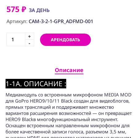
ПРОГРАММНОЕ
ОБЕСПЕЧЕНИЕ
575 ₽
ЗА ДЕНЬ
Артикул:
CAM-3-2-1-GPR_ADFMD-001
Аренда
+
Постпродакшн
АРЕНДОВАТЬ
-
Специалисты
Условия
Описание
О
нас
1-1A. ОПИСАНИЕ :
Контакты
Медиамодуль со встроенным микрофоном MEDIA MOD
для GoPro HERO9/10/11 Black создан для видеоблогов,
прямых трансляций и поддерживает множество
вариантов расширения возможностей — он превращает
HERO9 Blackв многофункциональный инструмент.
Оснащен встроенным направленным микрофоном для
более качественной записи голоса, разъемом 3,5 мм,
выходом HDMI для просмотра материалов на внешнем