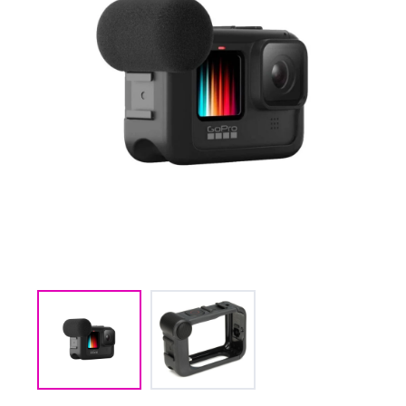
(CMM) СВЯЗЬ И
TIMECODE
(PWR)
ЭЛЕКТРОПИТАНИЕ
(DAT) НОСИТЕЛИ
ИНФОРМАЦИИ
(BAG) ХРАНЕНИЕ и
ЭКИПИРОВКА
(CMP)
КОМПЬЮТЕРЫ/
СМАРТ/СЕТЕВЫЕ
УСТРОЙСТВА
(FRN) МЕБЕЛЬ И
ТЕНТЫ
(CNS) РАСХОДНЫЕ
МАТЕРИАЛЫ
(PRG)