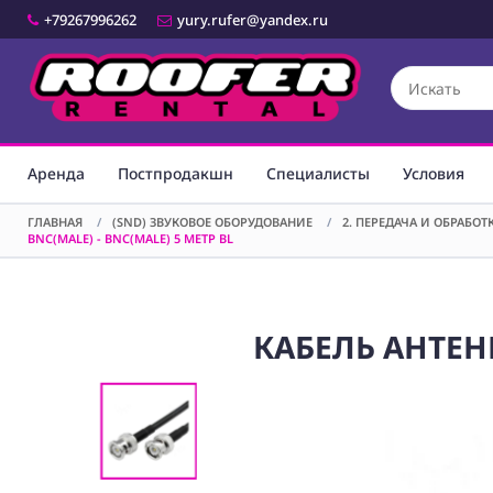
+79267996262
yury.rufer@yandex.ru
Аренда
Постпродакшн
Специалисты
Условия
ГЛАВНАЯ
/
(SND) ЗВУКОВОЕ ОБОРУДОВАНИЕ
/
2. ПЕРЕДАЧА И ОБРАБО
BNC(MALE) - BNC(MALE) 5 МЕТР BL
КАБЕЛЬ АНТЕНН