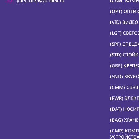
yury.rufer@yandex.ru
(CAM) КАМ
(OPT) ОПТИ
(VID) ВИДЕ
(LGT) СВЕТ
(SPF) СПЕЦ
(STD) СТОЙ
(GRP) КРЕП
(SND) ЗВУК
(CMM) СВЯЗ
(PWR) ЭЛЕК
(DAT) НОС
(BAG) ХРАН
(CMP) КОМ
УСТРОЙСТВ