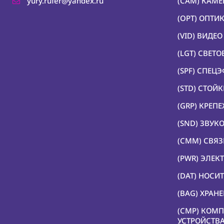
yury.rufer@yandex.ru
(CAM) КАМ
(OPT) ОПТИ
(VID) ВИДЕ
(LGT) СВЕТ
(SPF) СПЕЦ
(STD) СТОЙ
(GRP) КРЕП
(SND) ЗВУК
(CMM) СВЯЗ
(PWR) ЭЛЕК
(DAT) НОС
(BAG) ХРАН
(CMP) КОМ
УСТРОЙСТВ