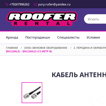
+79267996262
yury.rufer@yandex.ru
Аренда
Постпродакшн
Специалисты
Условия
ГЛАВНАЯ
/
(SND) ЗВУКОВОЕ ОБОРУДОВАНИЕ
/
2. ПЕРЕДАЧА И ОБРАБО
BNC(MALE) - BNC(MALE) 0.5 МЕТР BL
КАБЕЛЬ АНТЕННЫ